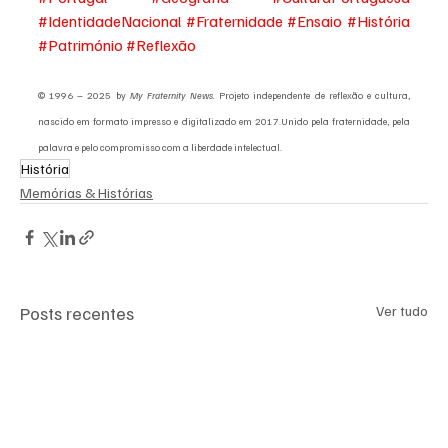
#IdentidadeNacional
#Fraternidade
#Ensaio
#História
#Património
#Reflexão
© 1996 – 2025 by 
My Fraternity News. 
Projeto independente de reflexão e cultura, 
nascido em formato impresso e digitalizado em 2017.Unido pela fraternidade, pela 
palavra e pelo compromisso com a liberdade intelectual.
História
Memórias & Histórias
Posts recentes
Ver tudo