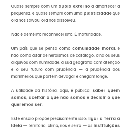
Quase sempre com um 
apoio externo
 a amortecer a 
pequenez, e quase sempre com uma 
plasticidade
 que 
ora nos salvou, ora nos dissolveu.
Não é demérito reconhecer isto. É maturidade. 
Um país que se pensa como 
comunidade moral
, e 
não como altar de heroísmos de catálogo, olha os seus 
arquivos com humildade, a sua geografia com atenção 
e o seu futuro com prudência — a prudência dos 
marinheiros que partem devagar e chegam longe. 
A utilidade da história, aqui, é pública: 
saber quem 
somos
, 
aceitar o que não somos
 e 
decidir o que 
queremos ser
.
Este ensaio propõe precisamente isso: 
ligar a Terra à 
Ideia
 — território, clima, rios e serra — às 
instituições 