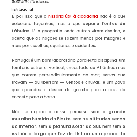
costumes e ideias. 
Institucional
É por isso que a 
história útil à cidadania
 não é a que 
coleciona façanhas, mas a que 
separa fontes de 
fábulas
, lê a geografia onde outros viram destino, e 
aceita que as nações se fazem menos por milagres e 
mais por escolhas, equilíbrios e acidentes.
Portugal é um bom laboratório para esta disciplina: um 
território estreito, vertical, encostado ao Atlântico; rios 
que correm perpendicularmente ao mar; serras que 
travam — ou libertam — ventos e chuvas; e um povo 
que aprendeu a descer do granito para o cais, da 
encosta para a barra. 
Não se explica o nosso percurso sem 
a grande 
muralha húmida do Norte
, sem 
as altitudes secas 
do interior
, sem 
a planura solar do Sul
, nem sem 
o 
estuário largo que fez de Lisboa uma praça do 