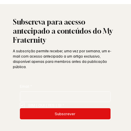
Saudade: o poema de Aguinaldo Silva e a
alma portuguesa
Subscreva para acesso
antecipado a conteúdos do My
Fraternity
A subscrição permite receber, uma vez por semana, um e-
mail com acesso antecipado a um artigo exclusivo,
disponível apenas para membros antes da publicação
pública.
Email
*
SIM | OUI | YES | SI
*
Subscrever