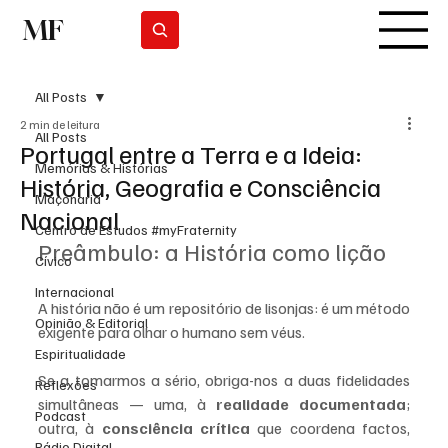
MF
Subscrever
All Posts
2 min de leitura
All Posts
Portugal entre a Terra e a Ideia:
Memórias & Histórias
História, Geografia e Consciência
Maçonaria
Nacional
Centro de Estudos #myFraternity
Preâmbulo: a História como lição
Cívico
Internacional
A história não é um repositório de lisonjas: é um método 
Opinião & Editorial
exigente para olhar o humano sem véus. 
Espiritualidade
Se a tomarmos a sério, obriga-nos a duas fidelidades 
Reflexões
simultâneas — uma, à 
realidade documentada
; 
Podcast
outra, à 
consciência crítica
 que coordena factos, 
Rádio Digital