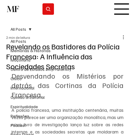
MF
Subscrever
All Posts
2 min de leitura
All Posts
Revelando os Bastidores da Polícia
Memórias & Histórias
Francesa: A Influência das
Maçonaria
Sociedades Secretas
Centro de Estudos #myFraternity
Desvendando os Mistérios por 
Cívico
detrás das Cortinas da Polícia 
Internacional
Francesa.
Opinião & Editorial
Espiritualidade
A polícia francesa, uma instituição centenária, muitas 
Reflexões
vezes parece ser uma organização monolítica, mas um 
novo livro de investigação lança luz sobre as redes 
Podcast
internas e as sociedades secretas que moldaram a 
Rádio Digital