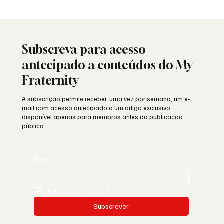
25 de Abril: a liberdade ainda resiste ou
está a ser minada por dentro?
Subscreva para acesso
antecipado a conteúdos do My
Fraternity
A subscrição permite receber, uma vez por semana, um e-
mail com acesso antecipado a um artigo exclusivo,
disponível apenas para membros antes da publicação
pública.
Email
*
SIM | OUI | YES | SI
*
Subscrever