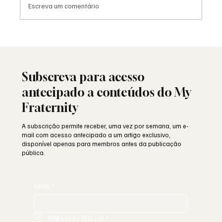
Escreva um comentário
Saudade: o poema de Aguinaldo Silva e a
alma portuguesa
Subscreva para acesso
antecipado a conteúdos do My
Fraternity
A subscrição permite receber, uma vez por semana, um e-
mail com acesso antecipado a um artigo exclusivo,
disponível apenas para membros antes da publicação
pública.
Email
*
SIM | OUI | YES | SI
*