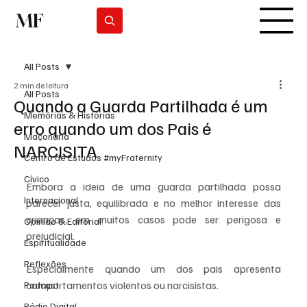
MF
Subscrever
All Posts
2 min de leitura
All Posts
Quando a Guarda Partilhada é um
Memórias & Histórias
erro quando um dos Pais é
Maçonaria
NARCISITA
Centro de Estudos #myFraternity
Cívico
Embora a ideia de uma guarda partilhada possa 
Internacional
parecer justa, equilibrada e no melhor interesse das 
crianças, em muitos casos pode ser perigosa e 
Opinião & Editorial
prejudicial. 
Espiritualidade
Reflexões
Especialmente quando um dos pais apresenta 
comportamentos violentos ou narcisistas.
Podcast
Rádio Digital