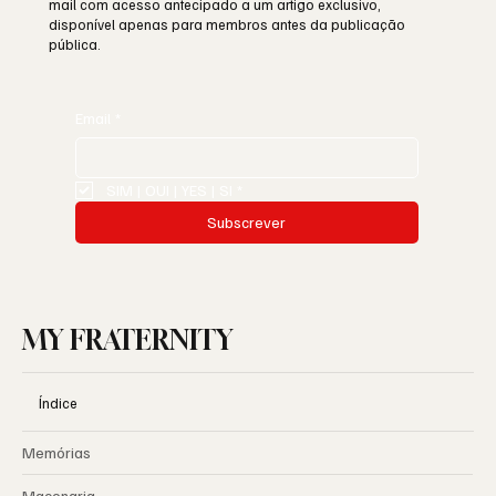
mail com acesso antecipado a um artigo exclusivo,
disponível apenas para membros antes da publicação
pública.
Email
*
SIM | OUI | YES | SI
*
Subscrever
MY FRATERNITY
Índice
Memórias
Maçonaria