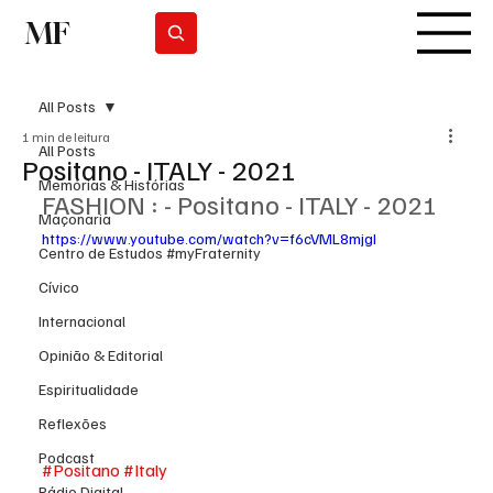
MF
Subscrever
All Posts
1 min de leitura
All Posts
Positano - ITALY - 2021
Memórias & Histórias
FASHION : - Positano - ITALY - 2021
Maçonaria
https://www.youtube.com/watch?v=f6cVML8mjgI
Centro de Estudos #myFraternity
Cívico
Internacional
Opinião & Editorial
Espiritualidade
Reflexões
Podcast
#Positano
#Italy
Rádio Digital