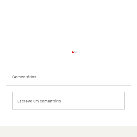
Comentários
Escreva um comentário
Saudade: o poema de Aguinaldo Silva e a
alma portuguesa