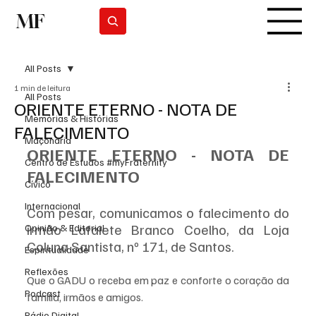
MF
Subscrever
All Posts
1 min de leitura
All Posts
ORIENTE ETERNO - NOTA DE
Memórias & Histórias
FALECIMENTO
Maçonaria
ORIENTE ETERNO - NOTA DE 
Centro de Estudos #myFraternity
FALECIMENTO
Cívico
Internacional
Com pesar, comunicamos o falecimento do 
irmão Lafaiete Branco Coelho, da Loja 
Opinião & Editorial
Coluna Santista, nº 171, de Santos.
Espiritualidade
Reflexões
Que o GADU o receba em paz e conforte o coração da 
Podcast
família, irmãos e amigos.
Rádio Digital