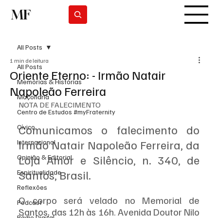
MF
Subscrever
All Posts
1 min de leitura
All Posts
Oriente Eterno: - Irmão Natair
Memórias & Histórias
Napoleão Ferreira
Maçonaria
NOTA DE FALECIMENTO
Centro de Estudos #myFraternity
Comunicamos o falecimento do 
Cívico
Irmão Natair Napoleão Ferreira, da 
Internacional
Loja Amor e Silêncio, n. 340, de 
Opinião & Editorial
Santos, Brasil.
Espiritualidade
Reflexões
O corpo será velado no Memorial de 
Podcast
Santos, das 12h às 16h. Avenida Doutor Nilo 
Rádio Digital