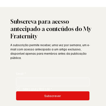
Saudade: o poema de Aguinaldo Silva e a
alma portuguesa
Subscreva para acesso
antecipado a conteúdos do My
Fraternity
A subscrição permite receber, uma vez por semana, um e-
mail com acesso antecipado a um artigo exclusivo,
disponível apenas para membros antes da publicação
pública.
Email
*
SIM | OUI | YES | SI
*
Subscrever