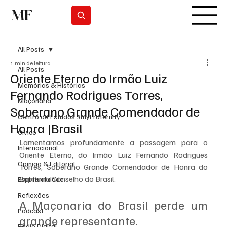
MF
Subscrever
All Posts
1 min de leitura
All Posts
Oriente Eterno do Irmão Luiz
Memórias & Histórias
Fernando Rodrigues Torres,
Maçonaria
Soberano Grande Comendador de
Centro de Estudos #myFraternity
Honra |Brasil
Cívico
Lamentamos profundamente a passagem para o 
Internacional
Oriente Eterno, do Irmão Luiz Fernando Rodrigues 
Opinião & Editorial
Torres, Soberano Grande Comendador de Honra do 
Supremo Conselho do Brasil.
Espiritualidade
Reflexões
A Maçonaria do Brasil perde um 
Podcast
grande representante.
Rádio Digital