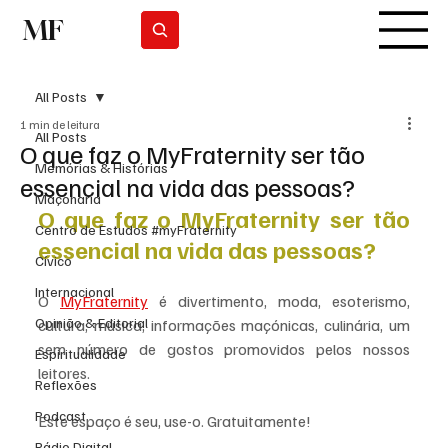
MF
Subscrever
All Posts
1 min de leitura
All Posts
O que faz o MyFraternity ser tão
Memórias & Histórias
essencial na vida das pessoas?
Maçonaria
O que faz o 
MyFraternity
 ser tão 
Centro de Estudos #myFraternity
essencial na vida das pessoas?
Cívico
Internacional
O 
MyFraternity
 é divertimento, moda, esoterismo, 
Opinião & Editorial
cultura, música, informações maçónicas, culinária, um 
sem número de gostos promovidos pelos nossos 
Espiritualidade
leitores.
Reflexões
Podcast
Este espaço é seu, use-o. Gratuitamente!
Rádio Digital