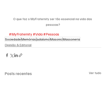
O que faz o MyFraternity ser tão essencial na vida das 
pessoas?
#MyFraternity
#Vida
#Pessoas
Sociedade
Memórias
Judaísmo
Masonic
Massoneria
Opinião & Editorial
Posts recentes
Ver tudo