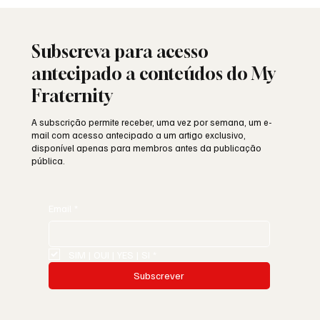
25 de Abril: a liberdade ainda resiste ou
está a ser minada por dentro?
Subscreva para acesso
antecipado a conteúdos do My
Fraternity
A subscrição permite receber, uma vez por semana, um e-
mail com acesso antecipado a um artigo exclusivo,
disponível apenas para membros antes da publicação
pública.
Email
*
SIM | OUI | YES | SI
*
Subscrever