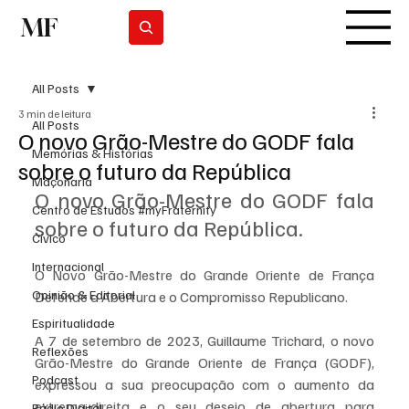
MF
Subscrever
All Posts
3 min de leitura
All Posts
O novo Grão-Mestre do GODF fala
Memórias & Histórias
sobre o futuro da República
Maçonaria
O novo Grão-Mestre do GODF fala 
Centro de Estudos #myFraternity
sobre o futuro da República.
Cívico
Internacional
O Novo Grão-Mestre do Grande Oriente de França 
Opinião & Editorial
Defende a Abertura e o Compromisso Republicano.
Espiritualidade
A 7 de setembro de 2023, Guillaume Trichard, o novo 
Reflexões
Grão-Mestre do Grande Oriente de França (GODF), 
Podcast
expressou a sua preocupação com o aumento da 
extrema-direita e o seu desejo de abertura para 
Rádio Digital