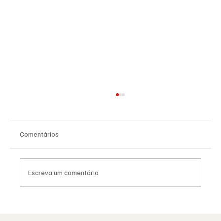
Comentários
Escreva um comentário
Moda e identidade: o vestuário como
linguagem simbólica