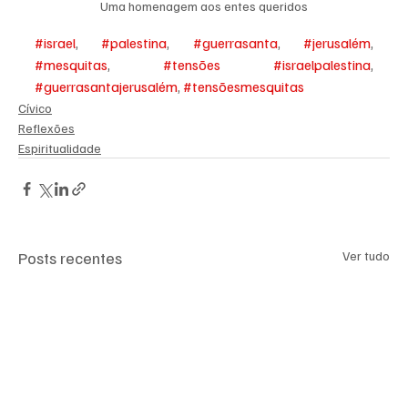
Uma homenagem aos entes queridos
#israel
, 
#palestina
, 
#guerrasanta
, 
#jerusalém
, 
#mesquitas
, 
#tensões
#israelpalestina
, 
#guerrasantajerusalém
, 
#tensõesmesquitas
Cívico
Reflexões
Espiritualidade
Posts recentes
Ver tudo