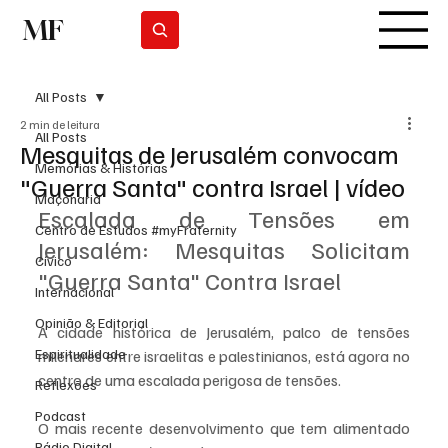
MF
Subscrever
All Posts
2 min de leitura
All Posts
Mesquitas de Jerusalém convocam
Memórias & Histórias
"Guerra Santa" contra Israel | vídeo
Maçonaria
Escalada de Tensões em 
Centro de Estudos #myFraternity
Jerusalém: Mesquitas Solicitam 
Cívico
"Guerra Santa" Contra Israel
Internacional
Opinião & Editorial
A cidade histórica de Jerusalém, palco de tensões 
Espiritualidade
milenares entre israelitas e palestinianos, está agora no 
centro de uma escalada perigosa de tensões. 
Reflexões
Podcast
O mais recente desenvolvimento que tem alimentado 
Rádio Digital