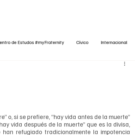
dos
Cívico
Internacional
Opinião
Espiritualidade
Reflexões
entro de Estudos #myFraternity
Cívico
Internacional
” o, si se prefiere, “hay vida antes de la muerte” 
hay vida después de la muerte” que es la divisa, 
 han refugiado tradicionalmente la impotencia 