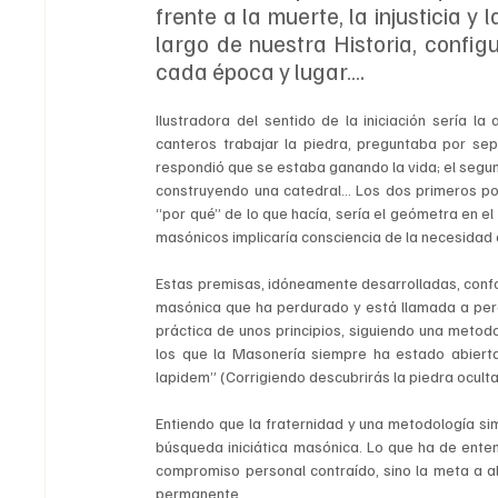
frente a la muerte, la injusticia y 
largo de nuestra Historia, config
cada época y lugar….
Ilustradora del sentido de la iniciación sería la
canteros trabajar la piedra, preguntaba por sep
respondió que se estaba ganando la vida; el segun
construyendo una catedral... Los dos primeros pod
“por qué” de lo que hacía, sería el geómetra en e
masónicos implicaría consciencia de la necesidad d
Estas premisas, idóneamente desarrolladas, confor
masónica que ha perdurado y está llamada a per
práctica de unos principios, siguiendo una metodo
los que la Masonería siempre ha estado abierta,
lapidem” (Corrigiendo descubrirás la piedra oculta
Entiendo que la fraternidad y una metodología simb
búsqueda iniciática masónica. Lo que ha de entend
compromiso personal contraído, sino la meta a al
permanente.