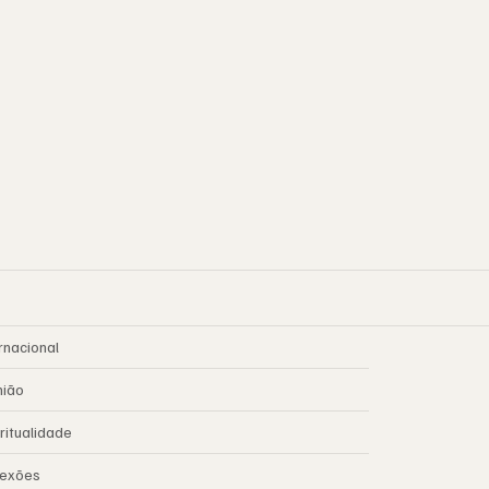
rnacional
nião
ritualidade
lexões