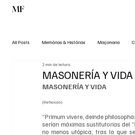
MF
Memórias
Maçonaria
Centro de Estu
All Posts
Memórias & Histórias
Maçonaria
C
2 min de leitura
Podcast
Rádio Digital
Institucional
MASONERÍA Y VIDA
MASONERÍA Y VIDA
(Reflexión)
“Primum vivere, deinde philosophare
serían máximas sustitutorias del “
no menos utópica, tras la que se