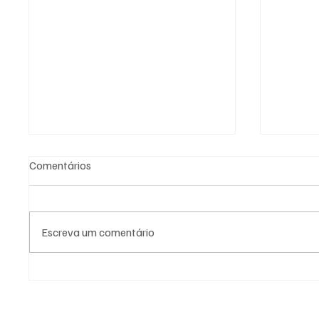
Comentários
Escreva um comentário
Grande Loja Nacional
25 de A
Portuguesa: o trabalho antes
resiste
dos números
por den