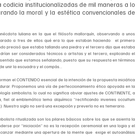
la codicia institucionalizadas de mil maneras a lo 
urando la moral y la estética convencionales de 
 anécdota luliana en la que el filósofo mallorquín, observando a unos 
arado a tres de ellos qué era lo que estaban haciendo:  el primero 
do precisó que estaba tallando una piedra y el tercero dijo que estaba 
rían ser considerados técnicos o artistas y el tercero, explicando el 
l sentido que estamos señalando, puesto que su respuesta en términos 
e unir la escuadra y el compás...
man el CONTENIDO esencial de la intención de la propuesta iniciática 
durar. Proponemos una vía de perfeccionamiento ético apoyada en la 
logía simbolista; lo cual no significa obviar ajustes de CONTINENTE, a 
 fiel al emblemático lema alquímico “rectificando invenies occultum 
)  Nuestro siglo no será una excepción y preverlo no es temerario. 
olista ritualizada son los pilares básicos sobre los que se asienta la 
erse por “iniciación” no es la recepción ceremonial en una logia y el 
canzar mediante una apertura de la mente que  exige el autoanálisis 