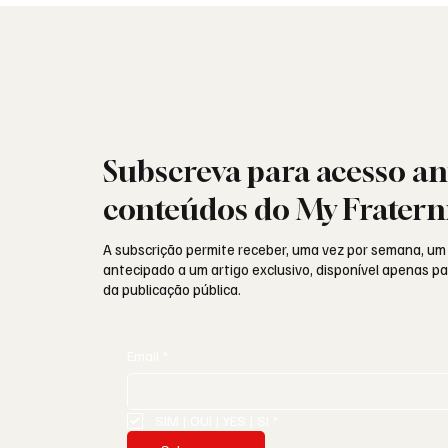
Subscreva para acesso an
conteúdos do My Fratern
A subscrição permite receber, uma vez por semana, um
antecipado a um artigo exclusivo, disponível apenas 
da publicação pública.
Email
*
SIM | OUI | YES | SI
*