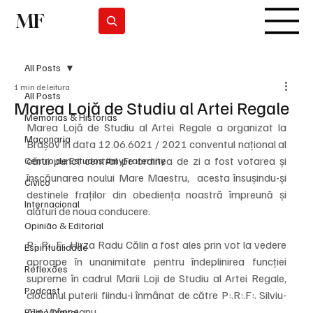
MF
Subscrever
All Posts
1 min de leitura
All Posts
Marea Lojă de Studiu al Artei Regale
Memórias & Histórias
Marea Lojă de Studiu al Artei Regale a organizat la 
Maçonaria
Brașov în data 12.06.6021 / 2021 conventul național al 
cărui punct central pe ordinea de zi a fost votarea și 
Centro de Estudos #myFraternity
înscăunarea noului Mare Maestru,  acesta însușindu-și 
Cívico
destinele fraților din obediența noastră împreună și 
Internacional
alături de noua conducere. 
Opinião & Editorial
P:. R:. F:. Hirza Radu Călin a fost ales prin vot la vedere 
Espiritualidade
aproape în unanimitate pentru îndeplinirea funcției 
Reflexões
supreme în cadrul Marii Loji de Studiu al Artei Regale, 
Podcast
ciocanul puterii fiindu-i înmânat de către P:.R:.F:. Silviu-
Alin Vrânceanu.
Rádio Digital