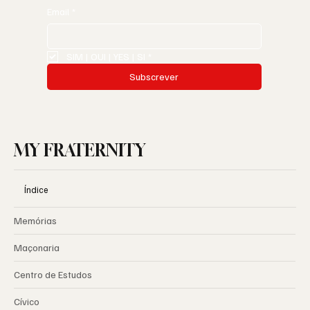
Email
*
SIM | OUI | YES | SI
*
Subscrever
MY FRATERNITY
Índice
Memórias
Maçonaria
Centro de Estudos
Cívico