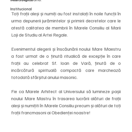
Institucional
Toți frații aleși și numiți au fost instalați în noile funcții în 
urma depunerii jurămintelor și primirii decretelor care le 
atestă calitatea de membrii în Marele Consiliu al Marii 
Loji de Studiu al Artei Regale.
Evenimentul alegerii și înscăunării noului Mare Maestru 
a fost urmat de o ținută ritualică de excepție în care 
frații au celebrat Sf. Ioan de Vară, ținută de o 
incărcătură spirituală compactă care marchează 
totodată sfârșitul anului masonic.
Fie ca Marele Arhitect al Universului să lumineze pașii 
noului Mare Mastru în trasarea lucrării alături de frații 
aleși și numițiti în Marele Consiliu precum și alături de toți 
frații francmasoni ai Obedienței noastre!