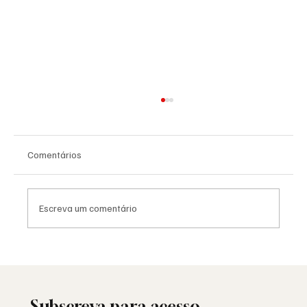
Comentários
Escreva um comentário
Saudade: o poema de Aguinaldo Silva e a
alma portuguesa
Subscreva para acesso