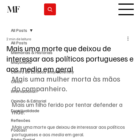
MF
Subscrever
All Posts
2 min de leitura
All Posts
Mais uma morte que deixou de
Memórias & Histórias
interessar aos políticos portugueses e
Maçonaria
aos media em geral
Centro de Estudos #myFraternity
Mais uma mulher morta às mãos 
Cívico
do companheiro. 
Internacional
Opinião & Editorial
Mais um filho ferido por tentar defender a 
Espiritualidade
mãe. 
Reflexões
Mais uma morte que deixou de interessar aos políticos 
Podcast
portugueses e aos 
media
 em geral.
Rádio Digital