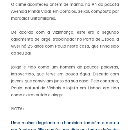
O crime aconteceu ontem de manhã, no 94 da pacata 
Avenida Pinhal Vidal, em Corroios, Seixal, composta por 
moradias unifamiliares. 
De acordo com a vizinhança, este era o segundo 
casamento de Jorge, trabalhador no Porto de Lisboa, a 
viver há 25 anos com Paula nesta casa, que tinha sido 
do seu pai. 
Jorge é tido como um homem de poucas palavras, 
introvertido, que ferve em pouca água. Discutia com 
jovens que conviviam junto da sua casa. Pelo contrário, 
Paula, natural de Vinhais e lojista em Lisboa, era tida 
como extrovertida e alegre.
NOTA: 
Uma mulher degolada e o homicida também a matou 
em frente ao filho que foi agredido por tentar defender 