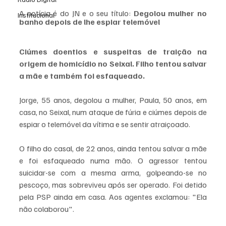
A notícia é do JN e o seu título: 
Degolou mulher no 
Institucional
banho depois de lhe espiar telemóvel
Ciúmes doentios e suspeitas de traição na 
origem de homicídio no Seixal. Filho tentou salvar 
a mãe e também foi esfaqueado.
Jorge, 55 anos, degolou a mulher, Paula, 50 anos, em 
casa, no Seixal, num ataque de fúria e ciúmes depois de 
espiar o telemóvel da vítima e se sentir atraiçoado. 
O filho do casal, de 22 anos, ainda tentou salvar a mãe 
e foi esfaqueado numa mão. O agressor tentou 
suicidar-se com a mesma arma, golpeando-se no 
pescoço, mas sobreviveu após ser operado. Foi detido 
pela PSP ainda em casa. Aos agentes exclamou: "Ela 
não colaborou".