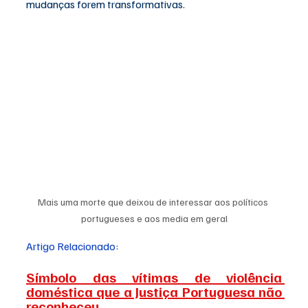
mudanças forem transformativas.
Mais uma morte que deixou de interessar aos políticos 
portugueses e aos media em geral
Artigo Relacionado:
S
ímbolo das vítimas de violência 
doméstica que a Justiça Portuguesa não 
reconheceu