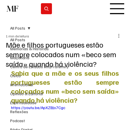
MF
Subscrever
All Posts
1 min de leitura
All Posts
Mãe e filhos portugueses estão
Memórias & Histórias
sempre colocados num «beco sem
Maçonaria
saída» quando há violência?
Centro de Estudos #myFraternity
Sabia que a mãe e os seus filhos 
Cívico
portugueses estão sempre 
Internacional
colocados num «beco sem saída» 
Opinião & Editorial
quando há violência?
Espiritualidade
https://youtu.be/ApXZBJo7Cgc
Reflexões
Podcast
Rádio Digital