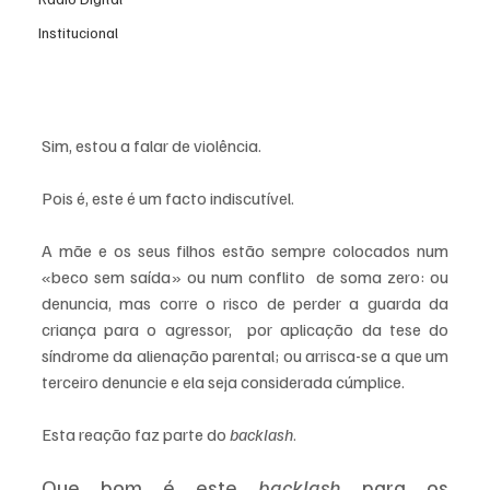
Institucional
Sim, estou a falar de violência.
Pois é, este é um facto indiscutível. 
A mãe e os seus filhos estão sempre colocados num 
«beco sem saída» ou num conflito  de soma zero: ou 
denuncia, mas corre o risco de perder a guarda da 
criança para o agressor,  por aplicação da tese do 
síndrome da alienação parental; ou arrisca-se a que um 
terceiro denuncie e ela seja considerada cúmplice. 
Esta reação faz parte do 
backlash
. 
Que bom é este 
backlash
 para os 