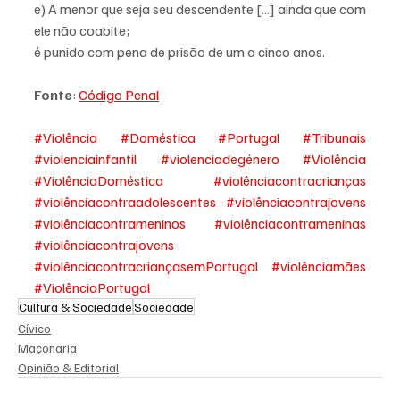
e) A menor que seja seu descendente […] ainda que com 
ele não coabite;
é punido com pena de prisão de um a cinco anos.
Fonte
: 
Código Penal
#Violência
#Doméstica
#Portugal
#Tribunais
#violenciainfantil
#violenciadegénero
#Violência
#ViolênciaDoméstica
#violênciacontracrianças
#violênciacontraadolescentes
#violênciacontrajovens
#violênciacontrameninos
#violênciacontrameninas
#violênciacontrajovens
#violênciacontracriançasemPortugal
#violênciamães
#ViolênciaPortugal
Cultura & Sociedade
Sociedade
Cívico
Maçonaria
Opinião & Editorial