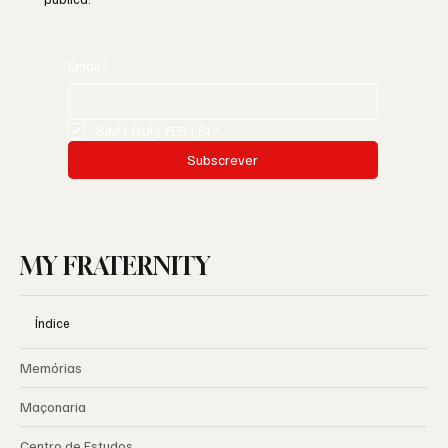
Email
*
SIM | OUI | YES | SI
*
Subscrever
MY FRATERNITY
Índice
Memórias
Maçonaria
Centro de Estudos