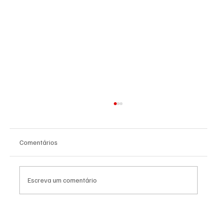
Comentários
Escreva um comentário
Saudade: o poema de Aguinaldo Silva e a