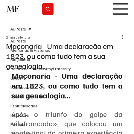
MF
Subscrever
All Posts
2 min de leitura
All Posts
Maçonaria - Uma declaração em
Memórias & Histórias
1823, ou como tudo tem a sua
Maçonaria
genealogia...
Centro de Estudos #myFraternity
Maçonaria - Uma declaração 
Cívico
em 1823, ou como tudo tem a 
Internacional
sua genealogia...
Opinião & Editorial
Espiritualidade
Após o triunfo do golpe da 
Reflexões
Vilafrancada», que colocou um 
Podcast
ponto final da primeira experiência 
Rádio Digital