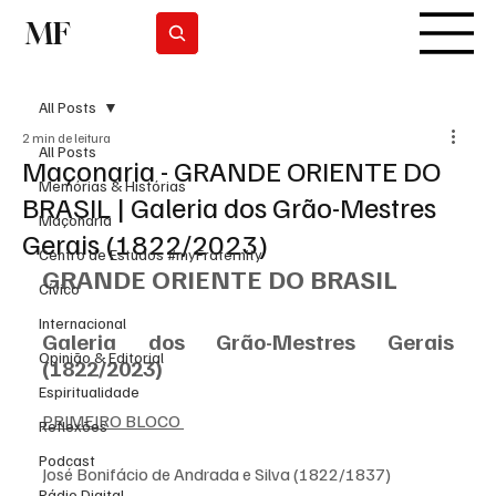
MF
Subscrever
All Posts
2 min de leitura
All Posts
Maçonaria - GRANDE ORIENTE DO
Memórias & Histórias
BRASIL | Galeria dos Grão-Mestres
Maçonaria
Gerais (1822/2023)
Centro de Estudos #myFraternity
GRANDE ORIENTE DO BRASIL
Cívico
Internacional
Galeria dos Grão-Mestres Gerais 
Opinião & Editorial
(1822/2023)
Espiritualidade
PRIMEIRO BLOCO 
Reflexões
Podcast
José Bonifácio de Andrada e Silva (1822/1837)
Rádio Digital