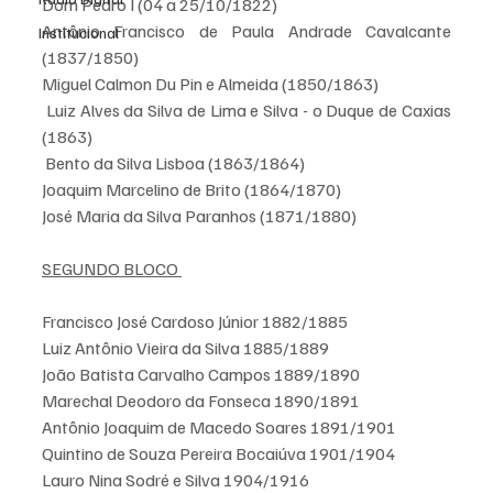
Dom Pedro I (04 a 25/10/1822) 
Antônio Francisco de Paula Andrade Cavalcante 
Institucional
(1837/1850)
Miguel Calmon Du Pin e Almeida (1850/1863)
 Luiz Alves da Silva de Lima e Silva - o Duque de Caxias 
(1863)
 Bento da Silva Lisboa (1863/1864)
Joaquim Marcelino de Brito (1864/1870)
José Maria da Silva Paranhos (1871/1880) 
SEGUNDO BLOCO 
Francisco José Cardoso Júnior 1882/1885 
Luiz Antônio Vieira da Silva 1885/1889 
João Batista Carvalho Campos 1889/1890 
Marechal Deodoro da Fonseca 1890/1891 
Antônio Joaquim de Macedo Soares 1891/1901 
Quintino de Souza Pereira Bocaiúva 1901/1904 
Lauro Nina Sodré e Silva 1904/1916 