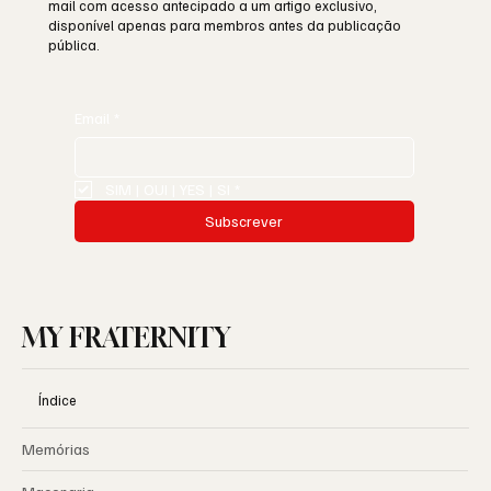
mail com acesso antecipado a um artigo exclusivo,
disponível apenas para membros antes da publicação
pública.
Email
*
SIM | OUI | YES | SI
*
Subscrever
MY FRATERNITY
Índice
Memórias