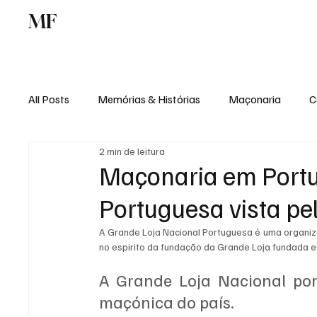
MF
Memórias
Maçonaria
Centro de Estu
All Posts
Memórias & Histórias
Maçonaria
C
2 min de leitura
Podcast
Rádio Digital
Institucional
Maçonaria em Portu
Portuguesa vista pe
A Grande Loja Nacional Portuguesa é uma organiz
no espirito da fundação da Grande Loja fundada 
A Grande Loja Nacional por
maçónica do país.