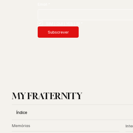
Email
*
SIM | OUI | YES | SI
*
Subscrever
MY FRATERNITY
Índice
Memórias
Inte