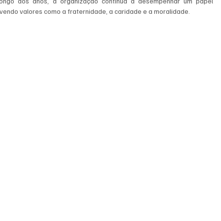
ongo dos anos, a organização continua a desempenhar um papel 
movendo valores como a fraternidade, a caridade e a moralidade.