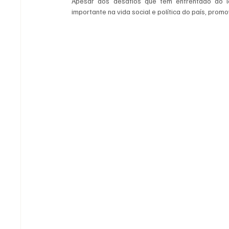
Apesar dos desafios que tem enfrentado ao l
importante na vida social e política do país, pro