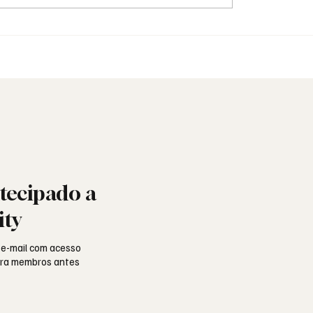
s da Grande Loja
Saudade: o poema de
l Portuguesa: história,
Aguinaldo Silva e a al
ade e missão
portuguesa
tecipado a
ity
 e-mail com acesso
para membros antes