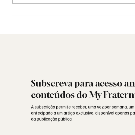
Fotografia Maçónica: a
As Loja
memória que os documentos
Naciona
não guardam
identid
Subscreva para acesso an
conteúdos do My Fratern
A subscrição permite receber, uma vez por semana, um
antecipado a um artigo exclusivo, disponível apenas 
da publicação pública.