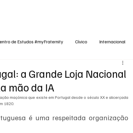
dos
Cívico
Internacional
Opinião
Espiritualidade
Reflexões
entro de Estudos #myFraternity
Cívico
Internacional
gal: a Grande Loja Nacional
la mão da IA
ação maçónica que existe em Portugal desde o século XX e alicerçada 
em 1820.
tuguesa é uma respeitada organização 