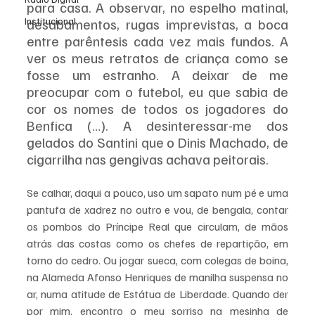
para casa. A observar, no espelho matinal, 
Institucional
desabamentos, rugas imprevistas, a boca 
entre parêntesis cada vez mais fundos. A 
ver os meus retratos de criança como se 
fosse um estranho. A deixar de me 
preocupar com o futebol, eu que sabia de 
cor os nomes de todos os jogadores do 
Benfica (…). A desinteressar-me dos 
gelados do Santini que o Dinis Machado, de 
cigarrilha nas gengivas achava peitorais.
Se calhar, daqui a pouco, uso um sapato num pé e uma 
pantufa de xadrez no outro e vou, de bengala, contar 
os pombos do Príncipe Real que circulam, de mãos 
atrás das costas como os chefes de repartição, em 
torno do cedro. Ou jogar sueca, com colegas de boina, 
na Alameda Afonso Henriques de manilha suspensa no 
ar, numa atitude de Estátua de Liberdade. Quando der 
por mim, encontro o meu sorriso na mesinha de 