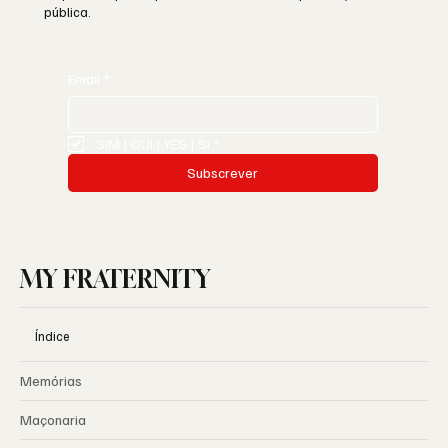
pública.
Email
*
SIM | OUI | YES | SI
*
Subscrever
MY FRATERNITY
Índice
Memórias
Maçonaria