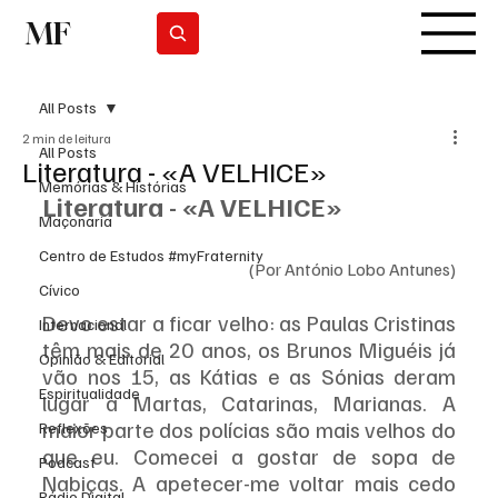
MF
Subscrever
All Posts
2 min de leitura
All Posts
Literatura - «A VELHICE»
Memórias & Histórias
Literatura - «A VELHICE»
Maçonaria
Centro de Estudos #myFraternity
(Por António Lobo Antunes)
Cívico
Devo estar a ficar velho: as Paulas Cristinas 
Internacional
têm mais de 20 anos, os Brunos Miguéis já 
Opinião & Editorial
vão nos 15, as Kátias e as Sónias deram 
Espiritualidade
lugar a Martas, Catarinas, Marianas. A 
maior parte dos polícias são mais velhos do 
Reflexões
que eu. Comecei a gostar de sopa de 
Podcast
Nabiças. A apetecer-me voltar mais cedo 
Rádio Digital