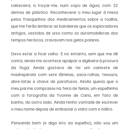
cabeceira, a troçar-me, num copo de água, com 32 
dentes de plástico. Reconhecerei o meu lugar à mesa 
pelos frasquinhos dos medicamentos sobre a toalha, 
que me farão lembrar as bandeiras que os exploradores 
antigos, vestidos de urso como os automobilistas dos 
tempos heróicos, cravavam nos gelos polares.
Devo estar a ficar velho. E no entanto, sem que me dê 
conta, ainda me acontece apalpar a algibeira à procura 
da fisga. Ainda gostava de ter um canivete de 
madrepérola com sete lâminas, saca-rolhas, tesoura, 
abre-latas e chave de parafusos. Ainda queria que o 
meu pai me comprasse na feira de Nelas, um espelhinho 
com a fotografia da Yvonne de Carlo, em fato de 
banho, do outro lado. Ainda tenho vontade de escrever 
o meu nome depois de embaciar o vidro com o hálito.
Pensando bem (e digo isto ao espelho), não sou um 