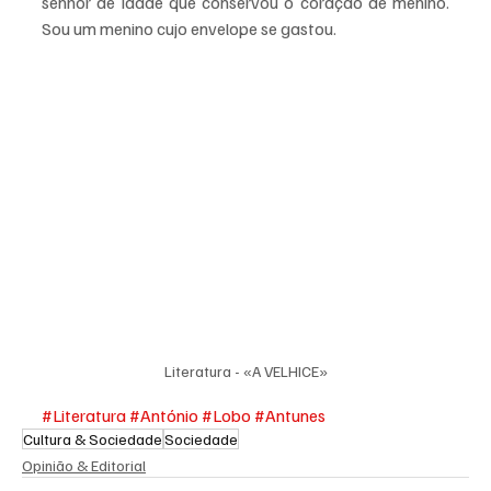
senhor de idade que conservou o coração de menino. 
Sou um menino cujo envelope se gastou.
Literatura - «A VELHICE»
#Literatura
#António
#Lobo
#Antunes
Cultura & Sociedade
Sociedade
Opinião & Editorial