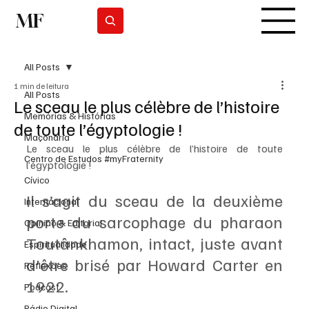
MF
Subscrever
All Posts
1 min de leitura
All Posts
Le sceau le plus célèbre de l’histoire
Memórias & Histórias
de toute l’égyptologie !
Maçonaria
Le sceau le plus célèbre de l’histoire de toute 
Centro de Estudos #myFraternity
l’égyptologie !
Cívico
Il s’agit du sceau de la deuxième 
Internacional
porte du sarcophage du pharaon 
Opinião & Editorial
Toutânkhamon, intact, juste avant 
Espiritualidade
d'être brisé par Howard Carter en 
Reflexões
1922. 
Podcast
Rádio Digital