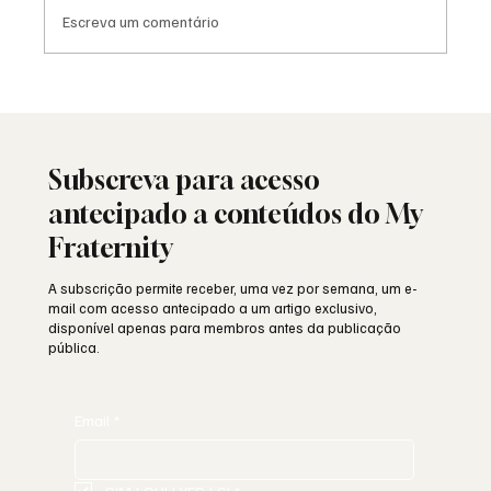
Escreva um comentário
25 de Abril: a liberdade ainda resiste ou
está a ser minada por dentro?
Subscreva para acesso
antecipado a conteúdos do My
Fraternity
A subscrição permite receber, uma vez por semana, um e-
mail com acesso antecipado a um artigo exclusivo,
disponível apenas para membros antes da publicação
pública.
Email
*