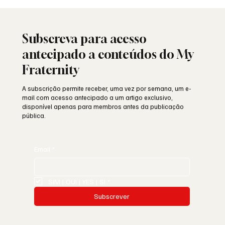
Porque é que Franco perseguia a
Maçonaria?
Subscreva para acesso
antecipado a conteúdos do My
Fraternity
A subscrição permite receber, uma vez por semana, um e-
mail com acesso antecipado a um artigo exclusivo,
disponível apenas para membros antes da publicação
pública.
Email
*
SIM | OUI | YES | SI
*
Subscrever