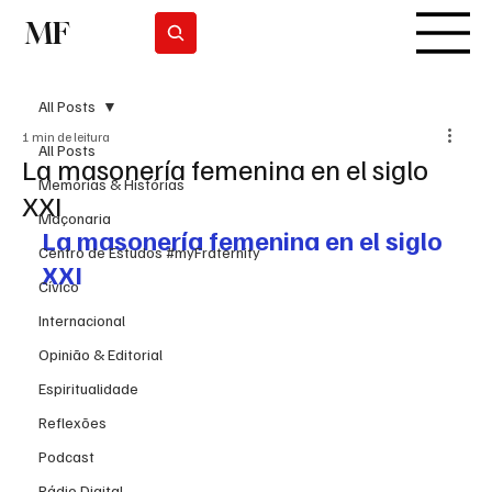
MF
Subscrever
All Posts
1 min de leitura
All Posts
La masonería femenina en el siglo
Memórias & Histórias
XXI
Maçonaria
La masonería femenina en el siglo 
Centro de Estudos #myFraternity
XXI
Cívico
Internacional
Opinião & Editorial
Espiritualidade
Reflexões
Podcast
Rádio Digital