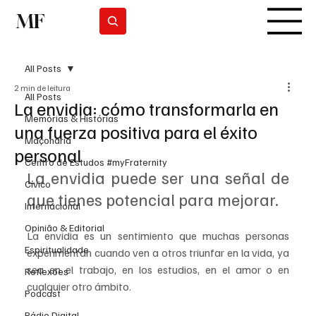
MF
Subscrever
All Posts
2 min de leitura
All Posts
La envidia: cómo transformarla en
Memórias & Histórias
una fuerza positiva para el éxito
Maçonaria
personal
Centro de Estudos #myFraternity
La envidia puede ser una señal de 
Cívico
que tienes potencial para mejorar.
Internacional
Opinião & Editorial
La envidia es un sentimiento que muchas personas 
Espiritualidade
experimentan cuando ven a otros triunfar en la vida, ya 
sea en el trabajo, en los estudios, en el amor o en 
Reflexões
cualquier otro ámbito. 
Podcast
Rádio Digital