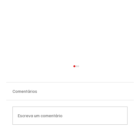
Comentários
Escreva um comentário
25 de Abril: a liberdade ainda resiste ou