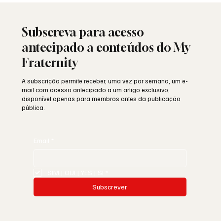
está a ser minada por dentro?
Subscreva para acesso
antecipado a conteúdos do My
Fraternity
A subscrição permite receber, uma vez por semana, um e-
mail com acesso antecipado a um artigo exclusivo,
disponível apenas para membros antes da publicação
pública.
Email
*
SIM | OUI | YES | SI
*
Subscrever