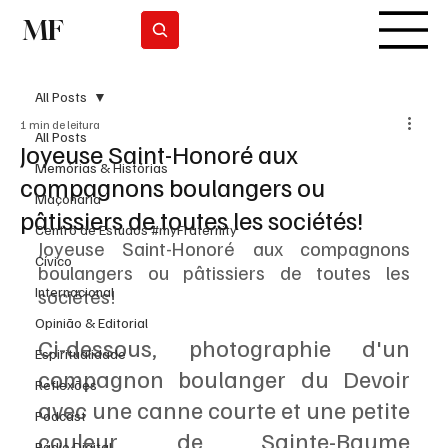
MF
Subscrever
All Posts
1 min de leitura
All Posts
Joyeuse Saint-Honoré aux
Memórias & Histórias
compagnons boulangers ou
Maçonaria
pâtissiers de toutes les sociétés!
Centro de Estudos #myFraternity
Joyeuse Saint-Honoré aux compagnons 
Cívico
boulangers ou pâtissiers de toutes les 
Internacional
sociétés!
Opinião & Editorial
Ci-dessous, photographie d'un 
Espiritualidade
compagnon boulanger du Devoir 
Reflexões
avec une canne courte et une petite 
Podcast
couleur de Sainte-Baume 
Rádio Digital