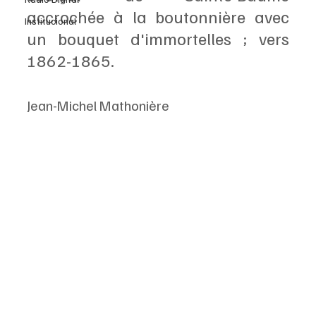
accrochée à la boutonnière avec 
Institucional
un bouquet d'immortelles ; vers 
1862-1865.
Jean-Michel Mathonière