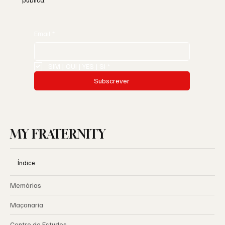
pública.
Email
*
SIM | OUI | YES | SI
*
Subscrever
MY FRATERNITY
Índice
Memórias
Maçonaria
Centro de Estudos