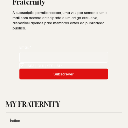
Fraternity
A subscrição permite receber, uma vez por semana, um e-
mail com acesso antecipado a um artigo exclusivo,
disponível apenas para membros antes da publicação
pública.
Email
*
SIM | OUI | YES | SI
*
Subscrever
MY FRATERNITY
Índice