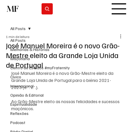
MF
Subscrever
All Posts
1 min de leitura
All Posts
José Manuel Moreira é o novo Grão-
Memórias & Histórias
Mestre eleito da Grande Loja Unida
Maçonaria
de Portugal
Centro de Estudos #myFraternity
José Manuel Moreira é o novo Grão-Mestre eleito da 
Cívico
Grande Loja Unida de Portugal para o biénio 2021-
Internacional
2023 (e.'. v.'.).
Opinião & Editorial
Ao Grão-Mestre eleito as nossas felicidades e sucessos 
Espiritualidade
maçónicos.
Reflexões
Podcast
Rádio Digital