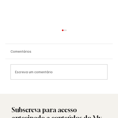
Comentários
Escreva um comentário
25 de Abril: a liberdade ainda resiste ou
está a ser minada por dentro?
Subscreva para acesso
antecipado a conteúdos do My