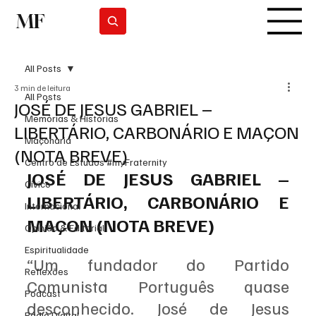
MF
Subscrever
All Posts
3 min de leitura
All Posts
JOSÉ DE JESUS GABRIEL –
Memórias & Histórias
LIBERTÁRIO, CARBONÁRIO E MAÇON
Maçonaria
(NOTA BREVE)
Centro de Estudos #myFraternity
JOSÉ DE JESUS GABRIEL – 
Cívico
LIBERTÁRIO, CARBONÁRIO E 
Internacional
MAÇON (NOTA BREVE)
Opinião & Editorial
Espiritualidade
“Um fundador do Partido 
Reflexões
Comunista Português quase 
Podcast
desconhecido. José de Jesus 
Rádio Digital