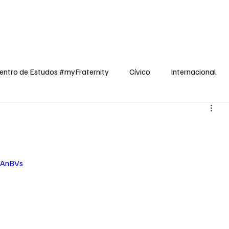
dos
Cívico
Internacional
Opinião
Espiritualidade
Reflexões
entro de Estudos #myFraternity
Cívico
Internacional
VAnBVs