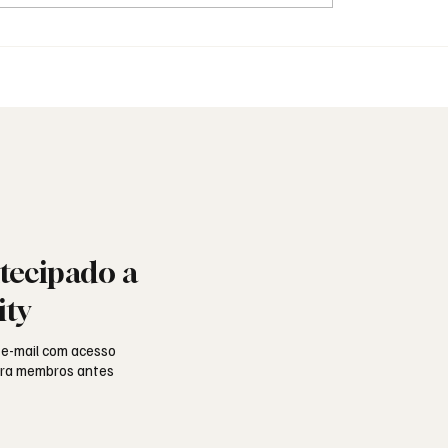
e: o poema de
Reconhecimento Maçón
do Silva e a alma
Loja Acácia do Ibicuí, Br
uesa
tecipado a
ity
 e-mail com acesso
para membros antes