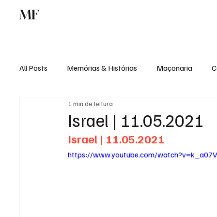
MF
Memórias
Maçonaria
Centro de Estu
All Posts
Memórias & Histórias
Maçonaria
C
1 min de leitura
Podcast
Rádio Digital
Institucional
Israel | 11.05.2021
Israel | 11.05.2021
https://www.youtube.com/watch?v=k_a07