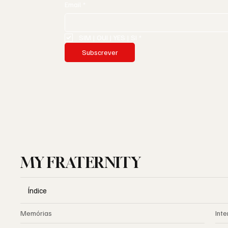
Email
*
SIM | OUI | YES | SI
*
Subscrever
MY FRATERNITY
Índice
Memórias
Inte