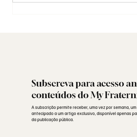
Moda e identidade: o vestuário
Saudad
como linguagem simbólica
Aguinal
portug
Subscreva para acesso an
conteúdos do My Fratern
A subscrição permite receber, uma vez por semana, um
antecipado a um artigo exclusivo, disponível apenas 
da publicação pública.