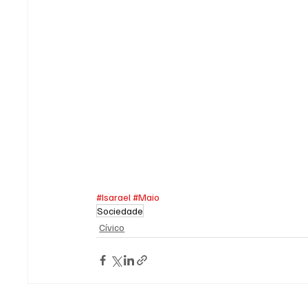
#Isarael
#Maio
Sociedade
Cívico