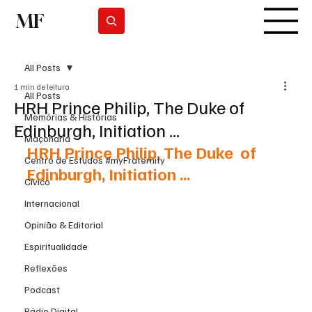
MF
Subscrever
All Posts
1 min de leitura
All Posts
HRH Prince Philip, The Duke of
Memórias & Histórias
Edinburgh, Initiation ...
Maçonaria
HRH Prince Philip, The Duke  of 
Centro de Estudos #myFraternity
Edinburgh, Initiation ...
Cívico
Internacional
Opinião & Editorial
Espiritualidade
Reflexões
Podcast
Rádio Digital