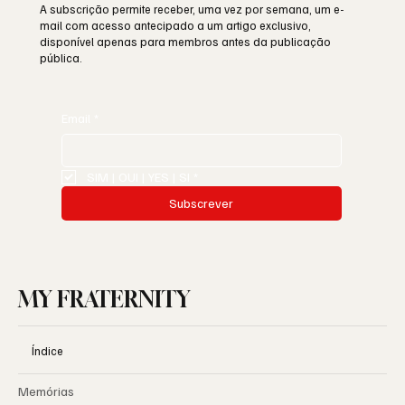
A subscrição permite receber, uma vez por semana, um e-
mail com acesso antecipado a um artigo exclusivo,
disponível apenas para membros antes da publicação
pública.
Email
*
SIM | OUI | YES | SI
*
Subscrever
MY FRATERNITY
Índice
Memórias