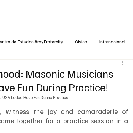
dos
Cívico
Internacional
Opinião
Espiritualidade
Reflexões
entro de Estudos #myFraternity
Cívico
Internacional
hood: Masonic Musicians
ve Fun During Practice!
a USA Lodge Have Fun During Practice!
, witness the joy and camaraderie of 
me together for a practice session in a 