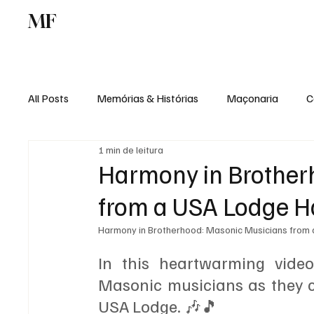
MF
Memórias
Maçonaria
Centro de Estu
All Posts
Memórias & Histórias
Maçonaria
C
1 min de leitura
Podcast
Rádio Digital
Institucional
Harmony in Brother
from a USA Lodge Ha
Harmony in Brotherhood: Masonic Musicians from 
In this heartwarming video
Masonic musicians as they co
USA Lodge. 🎶🎵 