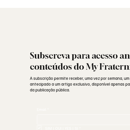
identidade e missão
sociais
Subscreva para acesso an
conteúdos do My Fratern
A subscrição permite receber, uma vez por semana, um
antecipado a um artigo exclusivo, disponível apenas 
da publicação pública.
Email
*
SIM | OUI | YES | SI
*