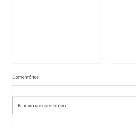
Comentários
Escreva um comentário
As Lojas da Grande Loja
Viral: 
Nacional Portuguesa: história,
encont