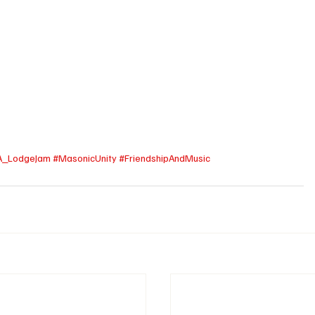
A_LodgeJam
#MasonicUnity
#FriendshipAndMusic