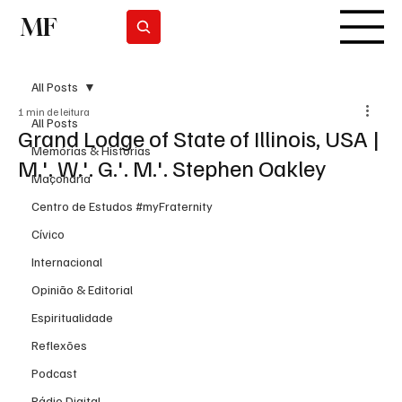
MF
Subscrever
All Posts
1 min de leitura
All Posts
Grand Lodge of State of Illinois, USA |
Memórias & Histórias
M.'. W.'. G.'. M.'. Stephen Oakley
Maçonaria
Centro de Estudos #myFraternity
Cívico
Internacional
Opinião & Editorial
Espiritualidade
Reflexões
Podcast
Rádio Digital