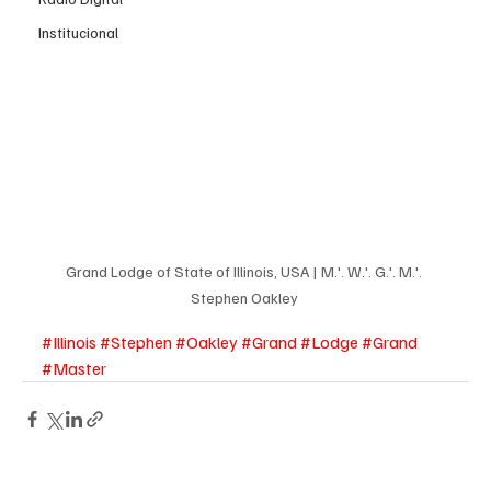
Institucional
Grand Lodge of State of Illinois, USA | M.'. W.'. G.'. M.'. 
Stephen Oakley 
#Illinois
#Stephen
#Oakley
#Grand
#Lodge
#Grand
#Master