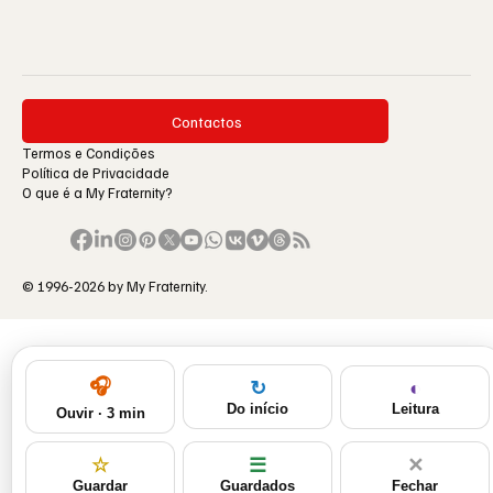
Contactos
Termos e Condições
Política de Privacidade
O que é a My Fraternity?
© 1996-2026 by My Fraternity.
🎧
◐
↻
Leitura
Do início
Ouvir · 3 min
☆
☰
✕
Guardar
Guardados
Fechar