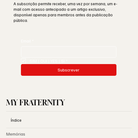
A subscrição permite receber, uma vez por semana, um e-
mail com acesso antecipado a um artigo exclusivo,
disponível apenas para membros antes da publicação
pública.
Email
*
SIM | OUI | YES | SI
*
Subscrever
MY FRATERNITY
Índice
Memórias