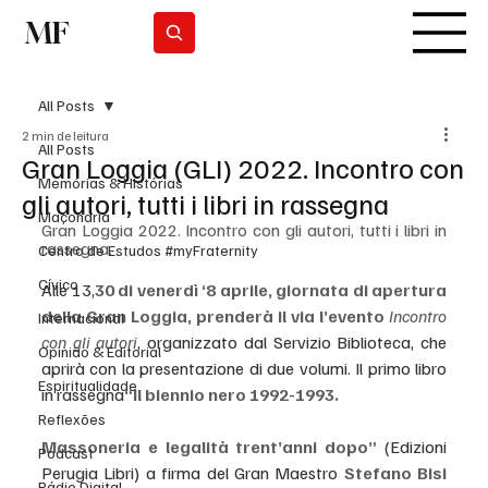
MF
Subscrever
All Posts
2 min de leitura
All Posts
Gran Loggia (GLI) 2022. Incontro con
Memórias & Histórias
gli autori, tutti i libri in rassegna
Maçonaria
Gran Loggia 2022. Incontro con gli autori, tutti i libri in 
rassegna.
Centro de Estudos #myFraternity
Cívico
Alle 13,
30 di venerdì ‘8 aprile, giornata di apertura 
della Gran Loggia, prenderà il via l’evento 
Incontro 
Internacional
con gli autori
, organizzato dal Servizio Biblioteca, che 
Opinião & Editorial
aprirà con la presentazione di due volumi. Il primo libro 
Espiritualidade
in rassegna
“Il biennio nero 1992-1993. 
Reflexões
Massoneria e legalità trent’anni dopo”
 (Edizioni 
Podcast
Perugia Libri) a firma del Gran Maestro 
Stefano Bisi
Rádio Digital