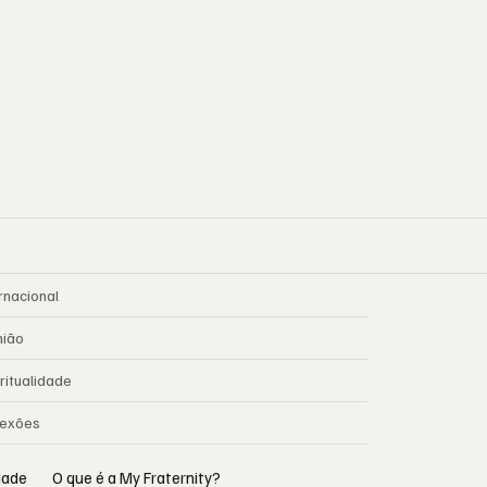
rnacional
nião
ritualidade
lexões
idade
O que é a My Fraternity?