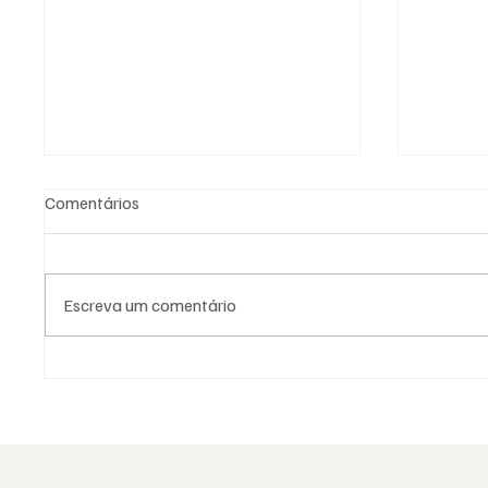
Comentários
Escreva um comentário
As Lojas da Grande Loja
Viral: 
Nacional Portuguesa: história,
encont
identidade e missão
sociais