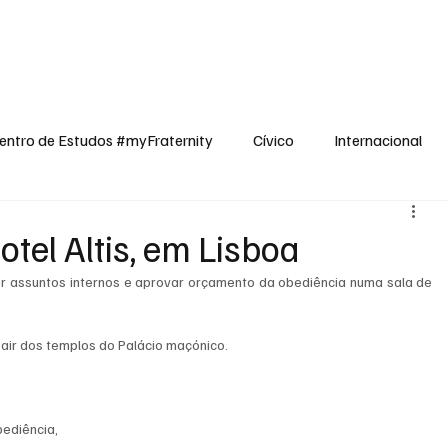
dos
Cívico
Internacional
Opinião
Espiritualidade
Reflexões
entro de Estudos #myFraternity
Cívico
Internacional
tel Altis, em Lisboa
 assuntos internos e aprovar orçamento da obediência numa sala de 
air dos templos do Palácio maçónico. 
bediência,