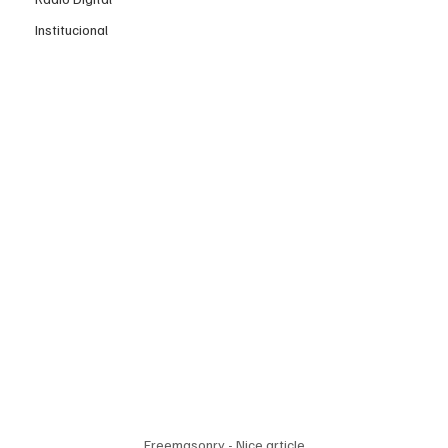
Institucional
Freemasonry - Nice article