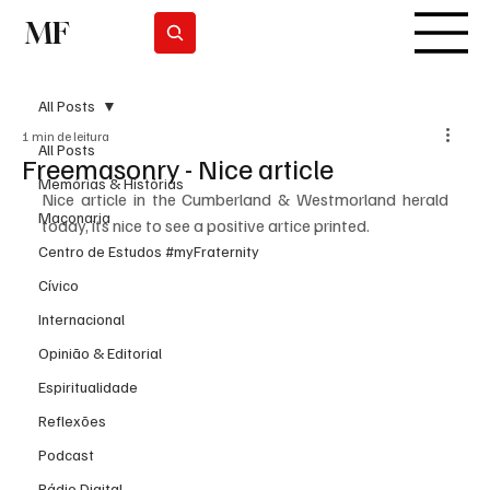
MF
Subscrever
All Posts
1 min de leitura
All Posts
Freemasonry - Nice article
Memórias & Histórias
Nice article in the Cumberland & Westmorland herald 
Maçonaria
today, its nice to see a positive artice printed.
Centro de Estudos #myFraternity
Cívico
Internacional
Opinião & Editorial
Espiritualidade
Reflexões
Podcast
Rádio Digital