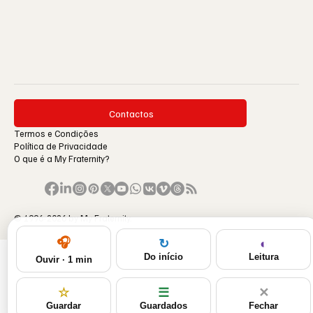
Contactos
Termos e Condições
Política de Privacidade
O que é a My Fraternity?
© 1996-2026 by My Fraternity.
🎧
◐
↻
Leitura
Do início
Ouvir · 1 min
☆
☰
✕
Guardar
Guardados
Fechar