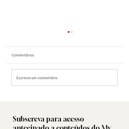
Comentários
Escreva um comentário
25 de Abril: a liberdade ainda resiste ou
está a ser minada por dentro?
Subscreva para acesso
antecipado a conteúdos do My