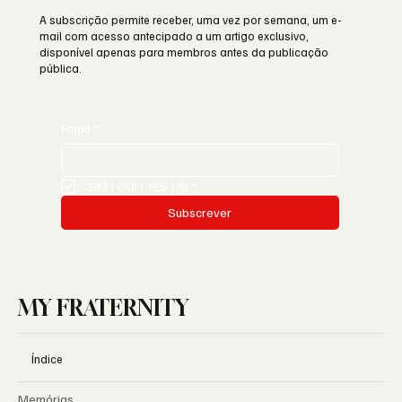
A subscrição permite receber, uma vez por semana, um e-
mail com acesso antecipado a um artigo exclusivo,
disponível apenas para membros antes da publicação
pública.
Email
*
SIM | OUI | YES | SI
*
Subscrever
MY FRATERNITY
Índice
Memórias