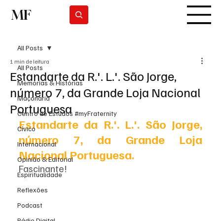
MF
Subscrever
All Posts
1 min de leitura
All Posts
Estandarte da R.'. L.'. São Jorge,
Memórias & Histórias
número 7, da Grande Loja Nacional
Maçonaria
Portuguesa
Centro de Estudos #myFraternity
Estandarte da R.'. L.'. São Jorge, 
Cívico
número 7, da Grande Loja 
Internacional
Nacional Portuguesa.
Opinião & Editorial
Fascinante! 
Espiritualidade
Reflexões
Podcast
Rádio Digital