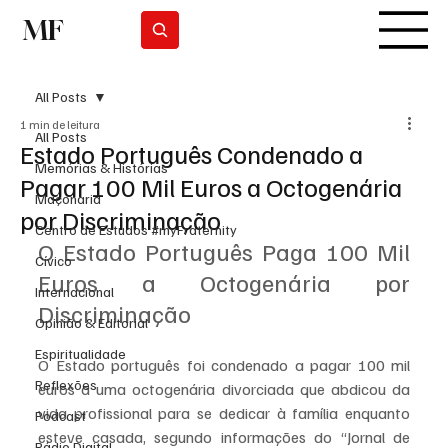
MF
Subscrever
All Posts
1 min de leitura
All Posts
Estado Português Condenado a
Memórias & Histórias
Pagar 100 Mil Euros a Octogenária
Maçonaria
por Discriminação
Centro de Estudos #myFraternity
O Estado Português Paga 100 Mil 
Cívico
Euros a Octogenária por 
Internacional
Discriminação
Opinião & Editorial
Espiritualidade
O Estado português foi condenado a pagar 100 mil 
Reflexões
euros a uma octogenária divorciada que abdicou da 
vida profissional para se dedicar à família enquanto 
Podcast
esteve casada, segundo informações do “Jornal de 
Rádio Digital