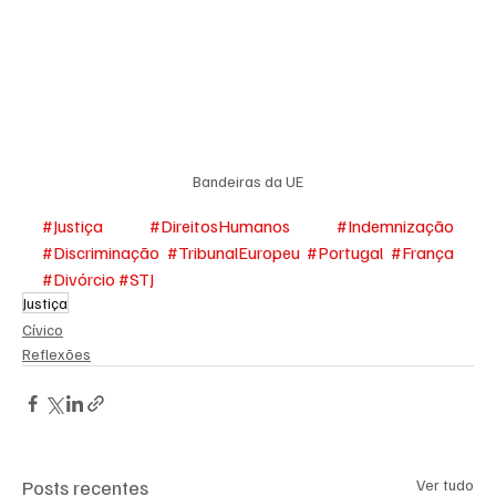
Bandeiras da UE
#Justiça
#DireitosHumanos
#Indemnização
#Discriminação
#TribunalEuropeu
#Portugal
#França
#Divórcio
#STJ
Justiça
Cívico
Reflexões
Posts recentes
Ver tudo