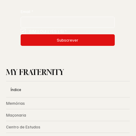
Email
*
SIM | OUI | YES | SI
*
Subscrever
MY FRATERNITY
Índice
Memórias
Maçonaria
Centro de Estudos