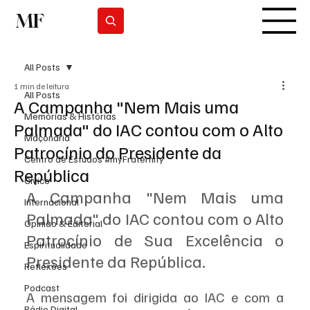
MF
Subscrever
All Posts
1 min de leitura
All Posts
A Campanha "Nem Mais uma
Memórias & Histórias
Palmada" do IAC contou com o Alto
Maçonaria
Patrocínio do Presidente da
Centro de Estudos #myFraternity
República
Cívico
A Campanha "Nem Mais uma 
Internacional
Palmada" do IAC contou com o Alto 
Opinião & Editorial
Patrocínio de Sua Excelência o 
Espiritualidade
Presidente da República.
Reflexões
Podcast
A mensagem foi dirigida ao IAC e com a 
Rádio Digital