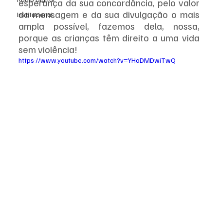
esperança da sua concordância, pelo valor 
da mensagem e da sua divulgação o mais 
Institucional
ampla possível, fazemos dela, nossa, 
porque as crianças têm direito a uma vida 
sem violência!
https://www.youtube.com/watch?v=YHoDMDwiTwQ