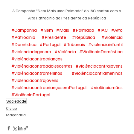
A Campanha "Nem Mais uma Palmada" do IAC contou com o 
Alto Patrocínio do Presidente da República
#Campanha
#Nem
#Mais
#Palmada
#IAC
#Alto
#Patrocínio
#Presidente
#República
#Violência
#Doméstica
#Portugal
#Tribunais
#violenciainfantil
#violenciadegénero
#Violência
#ViolênciaDoméstica
#violênciacontracrianças
#violênciacontraadolescentes
#violênciacontrajovens
#violênciacontrameninos
#violênciacontrameninas
#violênciacontrajovens
#violênciacontracriançasemPortugal
#violênciamães
#ViolênciaPortugal
Sociedade
Cívico
Maçonaria