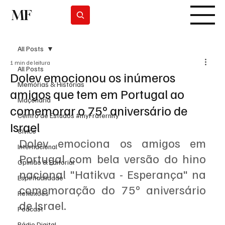
MF
Subscrever
All Posts
1 min de leitura
All Posts
Dolev emocionou os inúmeros
Memórias & Histórias
amigos que tem em Portugal ao
Maçonaria
comemorar o 75º aniversário de
Centro de Estudos #myFraternity
Israel
Cívico
Dolev emociona os amigos em 
Internacional
Portugal com bela versão do hino 
Opinião & Editorial
nacional "Hatikva - Esperança" na 
Espiritualidade
comemoração do 75º aniversário 
Reflexões
de Israel.
Podcast
Rádio Digital