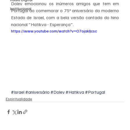
Dolev emocionou os inúmeros amigos que tem em 
Institucional
Portugal ao comemorar o 75º aniversário do moderno 
Estado de Israel, com a bela versão cantada do hino 
nacional "Hatikva - Esperança".
https://www.youtube.com/watch?v=O7ojakIJcsc
#Israel
#aniversário
#Dolev
#Hatikva
#Portugal
Espiritualidade