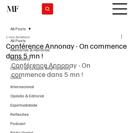
MF
Subscrever
All Posts
1 min de leitura
All Posts
Conférence Annonay - On commence
Memórias & Histórias
dans 5 mn !
Maçonaria
Conférence Annonay - On 
Centro de Estudos #myFraternity
commence dans 5 mn !
Cívico
Internacional
Opinião & Editorial
Espiritualidade
Reflexões
Podcast
Rádio Digital