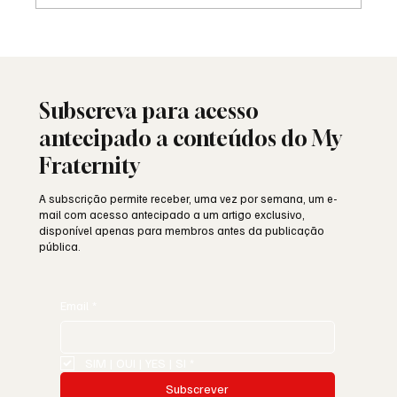
Porque é que Franco perseguia a
Maçonaria?
Subscreva para acesso
antecipado a conteúdos do My
Fraternity
A subscrição permite receber, uma vez por semana, um e-
mail com acesso antecipado a um artigo exclusivo,
disponível apenas para membros antes da publicação
pública.
Email
*
SIM | OUI | YES | SI
*
Subscrever