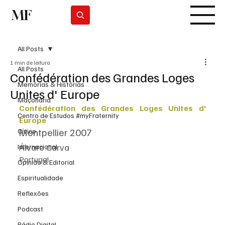
MF
Subscrever
All Posts
1 min de leitura
All Posts
Confédération des Grandes Loges
Memórias & Histórias
Unites d' Europe
Maçonaria
Confédération des Grandes Loges Unites d' 
Centro de Estudos #myFraternity
Europe
Montpellier 2007
Cívico
Álvaro Carva
Internacional
Portugal
Opinião & Editorial
Espiritualidade
Reflexões
Podcast
Rádio Digital