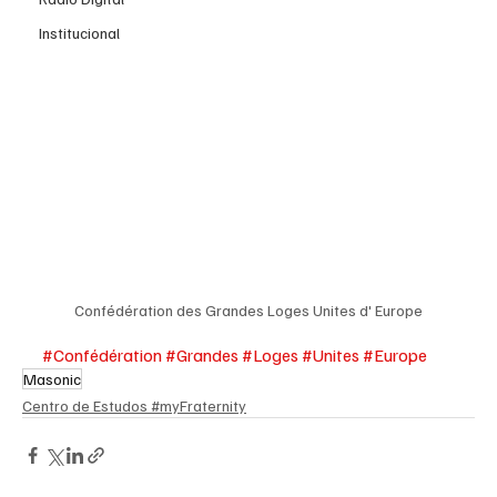
Institucional
Confédération des Grandes Loges Unites d' Europe
#Confédération
#Grandes
#Loges
#Unites
#Europe
Masonic
Centro de Estudos #myFraternity