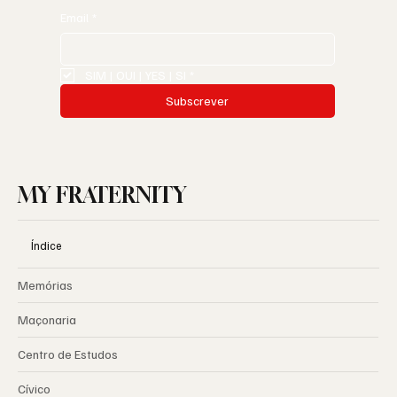
Email
*
SIM | OUI | YES | SI
*
Subscrever
MY FRATERNITY
Índice
Memórias
Maçonaria
Centro de Estudos
Cívico