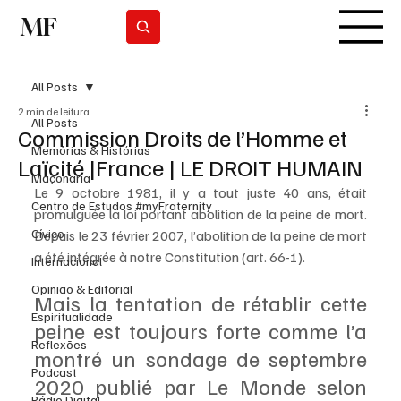
MF
Subscrever
All Posts
2 min de leitura
All Posts
Commission Droits de l’Homme et
Memórias & Histórias
Laïcité |France | LE DROIT HUMAIN
Maçonaria
Le 9 octobre 1981, il y a tout juste 40 ans, était 
Centro de Estudos #myFraternity
promulguée la loi portant abolition de la peine de mort. 
Cívico
Depuis le 23 février 2007, l’abolition de la peine de mort 
a été intégrée à notre Constitution (art. 66-1).
Internacional
Opinião & Editorial
Mais la tentation de rétablir cette 
Espiritualidade
peine est toujours forte comme l’a 
Reflexões
montré un sondage de septembre 
Podcast
2020 publié par Le Monde selon 
Rádio Digital