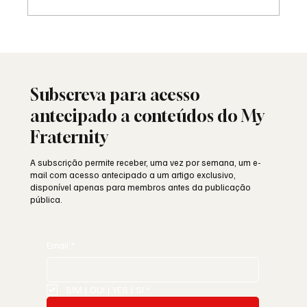
25 de Abril: a liberdade ainda resiste ou
está a ser minada por dentro?
Subscreva para acesso
antecipado a conteúdos do My
Fraternity
A subscrição permite receber, uma vez por semana, um e-
mail com acesso antecipado a um artigo exclusivo,
disponível apenas para membros antes da publicação
pública.
Email
*
SIM | OUI | YES | SI
*