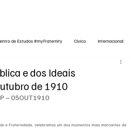
dos
Cívico
Internacional
Opinião
Espiritualidade
Reflexões
entro de Estudos #myFraternity
Cívico
Internacional
lica e dos Ideais
Outubro de 1910
P – 05OUT1910
dade e Fraternidade, celebramos um dos momentos mais marcantes da 