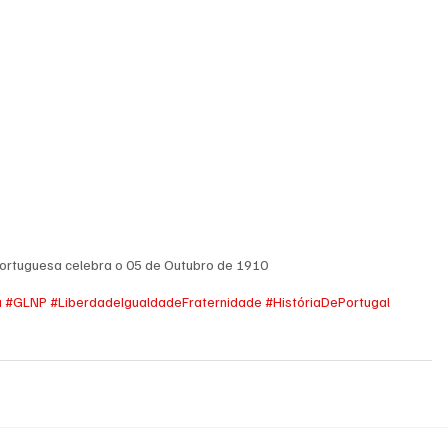
Portuguesa celebra o 05 de Outubro de 1910
a
#GLNP
#LiberdadeIgualdadeFraternidade
#HistóriaDePortugal