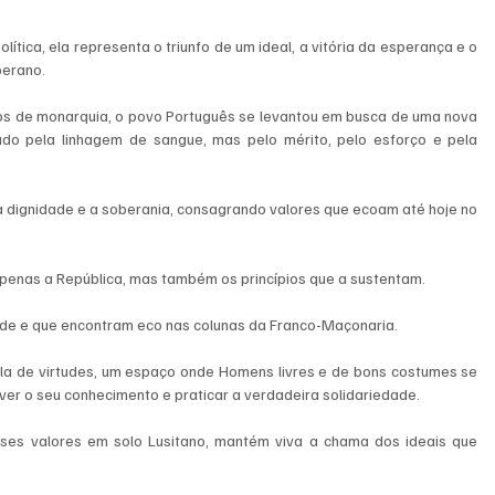
tica, ela representa o triunfo de um ideal, a vitória da esperança e o 
berano.
los de monarquia, o povo Português se levantou em busca de uma nova 
do pela linhagem de sangue, mas pelo mérito, pelo esforço e pela 
a dignidade e a soberania, consagrando valores que ecoam até hoje no 
apenas a República, mas também os princípios que a sustentam.
ade e que encontram eco nas colunas da Franco-Maçonaria.
la de virtudes, um espaço onde Homens livres e de bons costumes se 
ver o seu conhecimento e praticar a verdadeira solidariedade.
ses valores em solo Lusitano, mantém viva a chama dos ideais que 