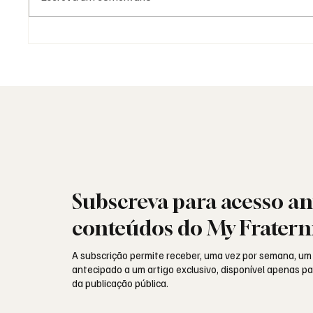
As Lojas da Grande Loja
Moda e 
Nacional Portuguesa: história,
como l
identidade e missão
Subscreva para acesso an
conteúdos do My Fratern
A subscrição permite receber, uma vez por semana, um
antecipado a um artigo exclusivo, disponível apenas 
da publicação pública.