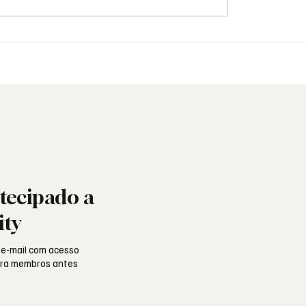
identidade: o vestuário
Saudade: o poema de
inguagem simbólica
Aguinaldo Silva e a al
portuguesa
tecipado a
ity
 e-mail com acesso
para membros antes