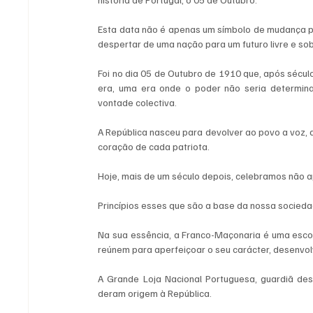
Esta data não é apenas um símbolo de mudança polí
despertar de uma nação para um futuro livre e so
Foi no dia 05 de Outubro de 1910 que, após sécu
era, uma era onde o poder não seria determina
vontade colectiva.
A República nasceu para devolver ao povo a voz, 
coração de cada patriota.
Hoje, mais de um século depois, celebramos não 
Princípios esses que são a base da nossa socied
Na sua essência, a Franco-Maçonaria é uma esco
reúnem para aperfeiçoar o seu carácter, desenvol
A Grande Loja Nacional Portuguesa, guardiã des
deram origem à República.