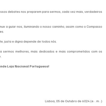
ossos debates nos preparem para sermos, cada vez mais, verdadeiros 
inue a guiar-nos, iluminando o nosso caminho, assim como o Compasso 
es.
e, justa e digna depende de todos nós.
 a sermos melhores, mais dedicados e mais comprometidos com os 
.
rande Loja Nacional Portuguesa!
Lisboa, 05 de Outubro de 6024 (e.·. m.·.)