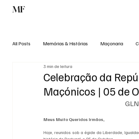
MF
Memórias
Maçonaria
Centro de Estu
All Posts
Memórias & Histórias
Maçonaria
C
3 min de leitura
Podcast
Rádio Digital
Institucional
Celebração da Repúb
Maçónicos | 05 de 
GLN
Meus Muito Queridos Irmãos,
Hoje, reunidos sob a égide da Liberdade, Igual
história de Portugal, o 05 de Outubro.