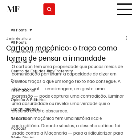
MF
Subscrever
All Posts
1 min de leitura
All Posts
Cartoon maçónico: o traço como
Memórias & Histórias
forma de pensar a irmandade
Maçonaria
O cartoon tem uma propriedade que poucos meios de 
Centro de Estudos #myFraternity
comunicação partilham: a capacidade de dizer em 
Cívico
poucos traços o que um longo texto não consegue. A 
síntese visual — uma imagem, um gesto, uma 
Internacional
expressão — pode capturar uma contradição, iluminar 
Opinião & Editorial
uma absurdidade ou revelar uma verdade que o 
Espiritualidade
discurso directo obscurece.
O cartoon maçónico tem uma história rica e 
Reflexões
contraditória. Durante séculos, o desenho satírico foi 
Podcast
usado contra a Maçonaria — para a ridicularizar, para 
Rádio Digital