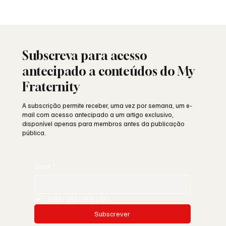
25 de Abril: a liberdade ainda resiste ou
está a ser minada por dentro?
Subscreva para acesso
antecipado a conteúdos do My
Fraternity
A subscrição permite receber, uma vez por semana, um e-
mail com acesso antecipado a um artigo exclusivo,
disponível apenas para membros antes da publicação
pública.
Email
*
SIM | OUI | YES | SI
*
Subscrever