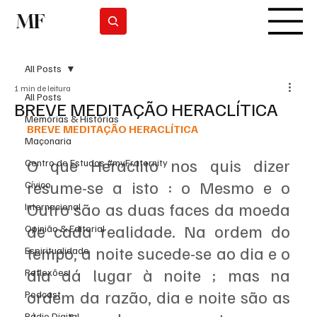
MF
Subscrever
All Posts
1 min de leitura
All Posts
BREVE MEDITAÇÃO HERACLÍTICA
Memórias & Histórias
BREVE MEDITAÇÃO HERACLÍTICA 
Maçonaria
O que Heraclito nos quis dizer 
Centro de Estudos #myFraternity
resume-se a isto : o Mesmo e o 
Cívico
Outro são as duas faces da moeda 
Internacional
de cada realidade. Na ordem do 
Opinião & Editorial
tempo, a noite sucede-se ao dia e o 
Espiritualidade
dia dá lugar à noite ; mas na 
Reflexões
ordem da razão, dia e noite são as 
Podcast
Rádio Digital