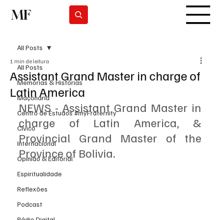
MF
Subscrever
All Posts
1 min de leitura
All Posts
Assistant Grand Master in charge of
Memórias & Histórias
Latin America
Maçonaria
NEWS - Assistant Grand Master in 
Centro de Estudos #myFraternity
charge of Latin America, & 
Cívico
Provincial Grand Master of the 
Internacional
Province of Bolivia.
Opinião & Editorial
Espiritualidade
Reflexões
Podcast
Rádio Digital