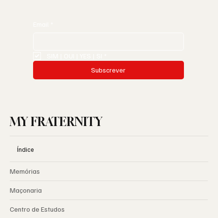
Email
*
SIM | OUI | YES | SI
*
Subscrever
MY FRATERNITY
Índice
Memórias
Maçonaria
Centro de Estudos