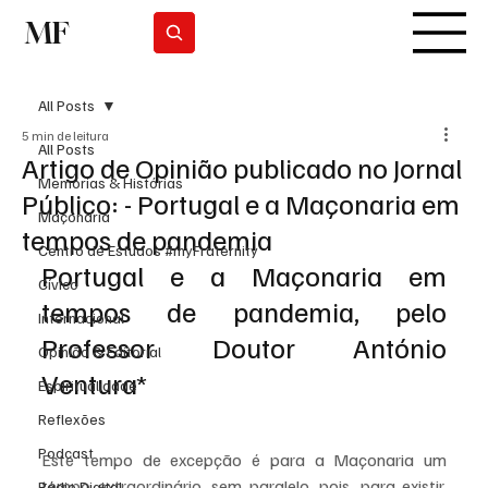
MF
Subscrever
All Posts
5 min de leitura
All Posts
Artigo de Opinião publicado no Jornal
Memórias & Histórias
Público: - Portugal e a Maçonaria em
Maçonaria
tempos de pandemia
Centro de Estudos #myFraternity
Portugal e a Maçonaria em 
Cívico
tempos de pandemia, pelo 
Internacional
Professor Doutor António 
Opinião & Editorial
Ventura*
Espiritualidade
Reflexões
Podcast
Este tempo de excepção é para a Maçonaria um 
tempo extraordinário, sem paralelo, pois, para existir, 
Rádio Digital