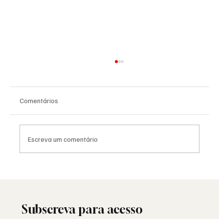
Comentários
Escreva um comentário
A Maçonaria Recusou o Dogma. Não o
Sagrado.
Subscreva para acesso