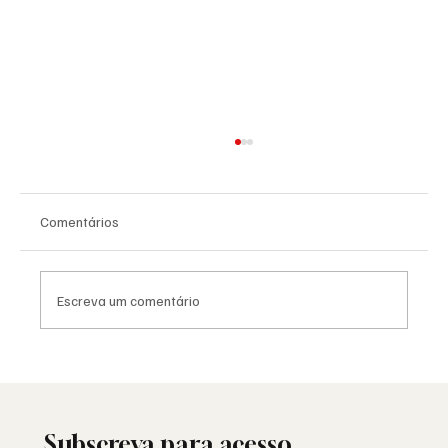
Comentários
Escreva um comentário
As Lojas da Grande Loja Nacional
Portuguesa: história, identidade e missão
Subscreva para acesso