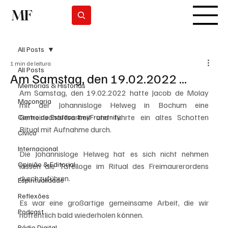
MF
Subscrever
All Posts
1 min de leitura
All Posts
Am Samstag, den 19.02.2022 ...
Memórias & Histórias
Am Samstag, den 19.02.2022 hatte Jacob de Molay 
Maçonaria
mit der Johannisloge Helweg in Bochum eine 
Gemeinschaftsarbeit und führte ein altes Schotten 
Centro de Estudos #myFraternity
Ritual mit Aufnahme durch.
Cívico
Internacional
Die Johannisloge Helweg hat es sich nicht nehmen 
Opinião & Editorial
lassen die Tafelloge im Ritual des Freimaurerordens 
durchzuführen. 
Espiritualidade
Reflexões
Es war eine großartige gemeinsame Arbeit, die wir 
Podcast
hoffentlich bald wiederholen können.
Rádio Digital