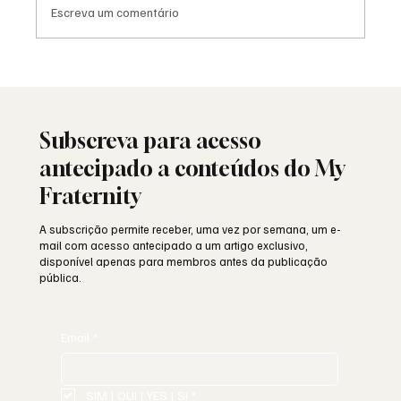
Escreva um comentário
25 de Abril: a liberdade ainda resiste ou
está a ser minada por dentro?
Subscreva para acesso
antecipado a conteúdos do My
Fraternity
A subscrição permite receber, uma vez por semana, um e-
mail com acesso antecipado a um artigo exclusivo,
disponível apenas para membros antes da publicação
pública.
Email
*
SIM | OUI | YES | SI
*