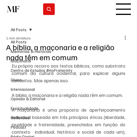
MF
Subscrever
All Posts
1 min de leitura
All Posts
A bíblia, a maçonaria e a religião
Memórias & Histórias
nada têm em comum
Maçonaria
Eu próprio recorro aos textos bíblicos, como substrato 
Centro de Estudos #myFraternity
comum da cultura ocidental, para explicar alguns 
Cívico
conceitos. Mas apenas isso. 
Internacional
A bíblia, a maçonaria e a religião nada têm em comum. 
Opinião & Editorial
Espiritualidade
A maçonaria é uma proposta de aperfeiçoamento 
individual baseada em três princípios éticos (liberdade, 
Reflexões
igualdade e fraternidade, preenchidos em função do 
Podcast
contexto  individual, histórico e social de cada um), 
Rádio Digital