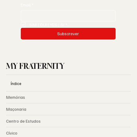
Email
*
SIM | OUI | YES | SI
*
Subscrever
MY FRATERNITY
Índice
Memórias
Maçonaria
Centro de Estudos
Cívico