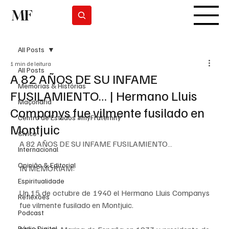
MF
Subscrever
All Posts
1 min de leitura
All Posts
A 82 AÑOS DE SU INFAME
Memórias & Histórias
FUSILAMIENTO… | Hermano Lluis
Maçonaria
Companys fue vilmente fusilado en
Centro de Estudos #myFraternity
Montjuic
Cívico
A 82 AÑOS DE SU INFAME FUSILAMIENTO…
Internacional
Opinião & Editorial
IN MEMORIAM:
Espiritualidade
Un 15 de octubre de 1940 el Hermano Lluis Companys 
Reflexões
fue vilmente fusilado en Montjuic.
Podcast
Rádio Digital