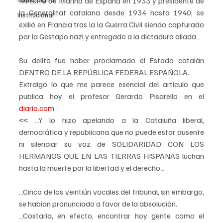
Ministro de Marina de España en 1933 y presidente de 
la Generalitat catalana desde 1934 hasta 1940, se 
Institucional
exilió en Francia tras la la Guerra Civil siendo capturado 
por la Gestapo nazi y entregado a la dictadura aliada…
Su delito fue haber proclamado el Estado catalán 
DENTRO DE LA REPÚBLICA FEDERAL ESPAÑOLA.
Extraigo lo que me parece esencial del artículo que 
publica hoy el profesor Gerardo Pisarello en el 
diario.com
 :
<< …Y lo hizo apelando a la Cataluña liberal, 
democrática y republicana que no puede estar ausente 
ni silenciar su voz de SOLIDARIDAD CON LOS 
HERMANOS QUE EN LAS TIERRAS HISPANAS luchan 
hasta la muerte por la libertad y el derecho…
…Cinco de los veintiún vocales del tribunal, sin embargo, 
se habían pronunciado a favor de la absolución.
…Costaría, en efecto, encontrar hoy gente como el 