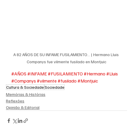
A 82 AÑOS DE SU INFAME FUSILAMIENTO… | Hermano Lluis 
Companys fue vilmente fusilado en Montjuic
#AÑOS
#INFAME
#FUSILAMIENTO
#Hermano
#Lluis
#Companys
#vilmente
#fusilado
#Montjuic
Cultura & Sociedade
Sociedade
Memórias & Histórias
Reflexões
Opinião & Editorial