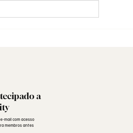
é que Franco perseguia
Maçonaria - As Colunas
naria?
Silêncio
tecipado a
ity
 e-mail com acesso
para membros antes