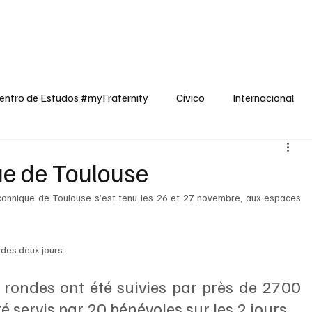
dos
Cívico
Internacional
Opinião
Espiritualidade
Reflexões
entro de Estudos #myFraternity
Cívico
Internacional
e de Toulouse
onnique de Toulouse s’est tenu les 26 et 27 novembre, aux espaces 
des deux jours. 
 rondes ont été suivies par près de 2700 
 servis par 20 bénévoles sur les 2 jours.