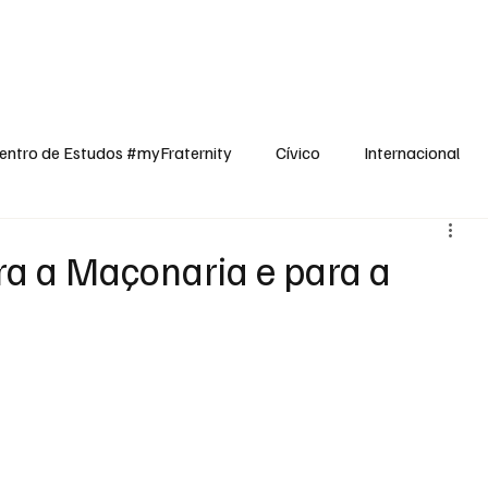
dos
Cívico
Internacional
Opinião
Espiritualidade
Reflexões
entro de Estudos #myFraternity
Cívico
Internacional
ra a Maçonaria e para a