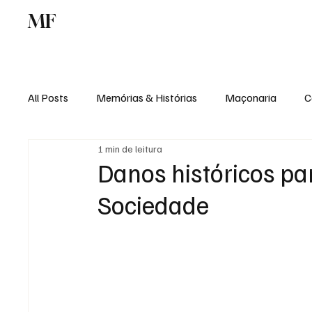
MF
Memórias
Maçonaria
Centro de Estu
All Posts
Memórias & Histórias
Maçonaria
C
1 min de leitura
Podcast
Rádio Digital
Institucional
Danos históricos pa
Sociedade