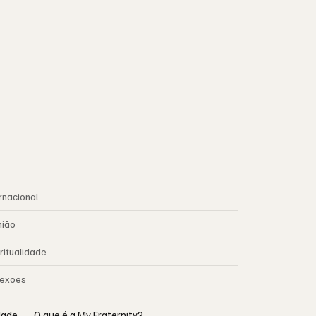
rnacional
nião
ritualidade
lexões
idade
O que é a My Fraternity?