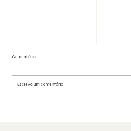
Comentários
Escreva um comentário
Moda e identidade: o vestuário
Saudad
como linguagem simbólica
Aguinal
portug