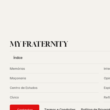
MY FRATERNITY
Índice
Memórias
Inte
Maçonaria
Opi
Centro de Estudos
Espi
Cívico
Ref
Política de Privac
Termos e Condições
Contactos