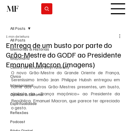
MF
Subscrever
All Posts
1 min de leitura
All Posts
Entrega de um busto por parte do
Memórias & Histórias
Grão-Mestre do GODF ao Presidente
Maçonaria
Emanuel Macron (imagens)
Centro de Estudos #myFraternity
O novo Grão-Mestre do Grande Oriente de França, 
Cívico
Sereníssimo Irmão Jean Philippe Hubsh entregou em 
Internacional
nome dos outros Grão-Mestres presentes, um busto, 
símbolo da «França maçónica» ao Presidente da 
Opinião & Editorial
República, Emanuel Macron, que parece ter apreciado 
Espiritualidade
o gesto. 
Reflexões
Podcast
Rádio Digital