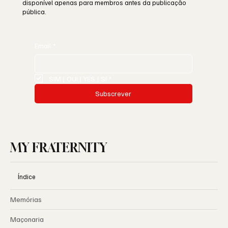
disponível apenas para membros antes da publicação
pública.
Email
*
SIM | OUI | YES | SI
*
Subscrever
MY FRATERNITY
Índice
Memórias
Maçonaria